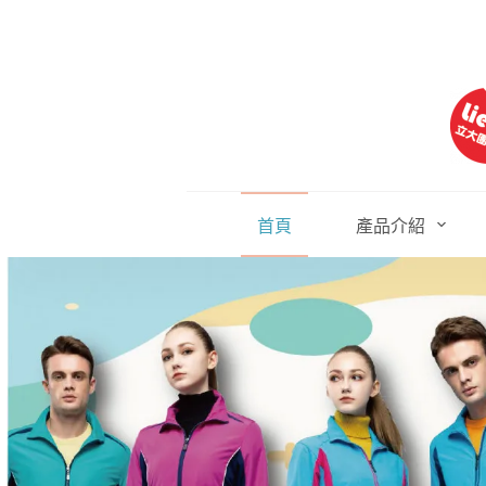
跳
至
主
要
內
容
首頁
產品介紹