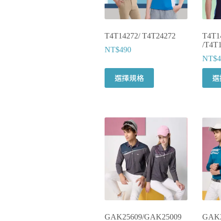
T4T14272/ T4T24272
T4T1
/T4T
NT$
490
NT$
4
選擇規格
選
GAK25609/GAK25009
GAK2