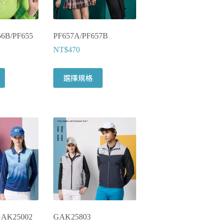
56B/PF655
PF657A/PF657B
NT$
470
選擇規格
GAK25002
GAK25803