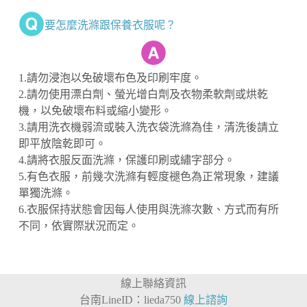
要怎麼洗滌跟保養衣服呢？
1.請勿浸泡以免破壞布色及印刷牢度。
2.請勿使用漂白劑、螢光增白劑及衣物柔軟劑或烘乾
機，以免破壞布料或縮小變形。
3.請用洗衣機弱流或裝入洗衣袋洗滌為佳，清洗後請立
即平放陰乾即可。
4.請將衣服反面洗滌，保護印刷或繡字部分。
5.有色衣服，前幾次洗滌有輕度褪色為正常現象，建議
單獨洗滌。
6.衣服保持狀態會因每人使用與洗滌次數、方式而有所
不同，依實際狀況而定。
線上聯絡資訊
台南LineID：lieda750
線上諮詢