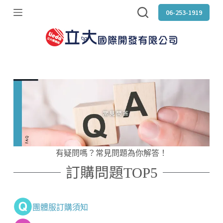
跳
06-253-1919
至
主
要
內
容
有疑問嗎？常見問題為你解答！
訂購問題TOP5
團體服訂購須知