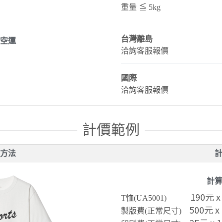
重量 ≦ 5kg
台灣離島
空運
洽詢客服報價
國際
洽詢客服報價
計價範例
方法
計
190元 x
T恤(UA5001)
500元 x
製版費(正常尺寸)