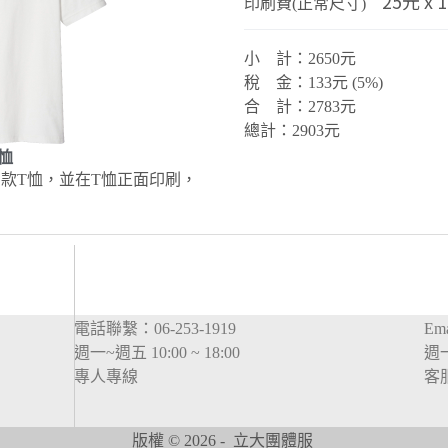
25元 x 
印刷費(正常尺寸)
小 計：2650元
稅 金：133元 (5%)
合 計：2783元
總計：2903元
恤
件同款T恤，並在T恤正面印刷，
。
電話聯繫：06-253-1919
Em
週一~週五 10:00 ~ 18:00
週一
專人專線
客
版權 © 2026 - 立大團體服