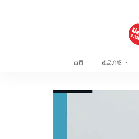
跳
至
主
要
內
容
首頁
產品介紹