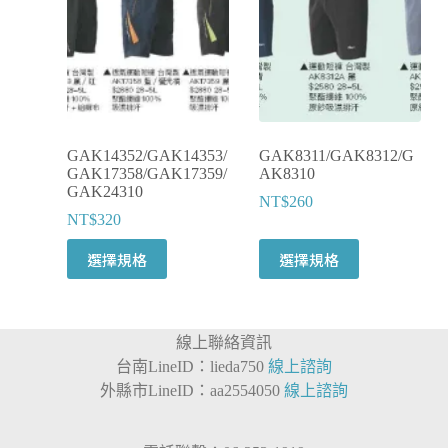
GAK14352/GAK14353/
GAK8311/GAK8312/G
GAK17358/GAK17359/
AK8310
GAK24310
NT$
260
NT$
320
此
此
選擇規格
選擇規格
產
產
品
品
有
有
線上聯絡資訊
多
多
台南LineID：lieda750
線上諮詢
種
種
外縣市LineID：aa2554050
線上諮詢
款
款
式。
式。
可
可