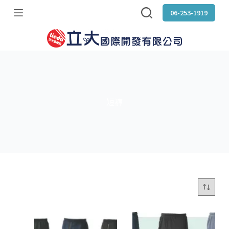
跳
06-253-1919
至
主
要
內
容
短褲