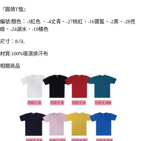
『圓領T恤』
編號/顏色：-3紅色 、-4丈青、-27桃紅、-16寶藍、-2黑、-28亮
綠、-24湖水、-19橘色
尺寸：8-5L
材質:100%吸濕排汗布
相關商品