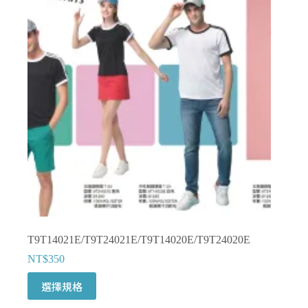
款
式。
可
在
產
品
頁
面
選
擇
選
項
T9T14021E/T9T24021E/T9T14020E/T9T24020E
NT$
350
此
選擇規格
產