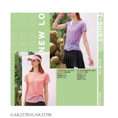
品
有
多
種
款
式。
可
在
產
品
頁
面
選
擇
選
項
GAK23785/GAK23786