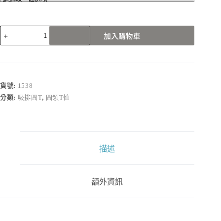
1538
加入購物車
數
量
貨號:
1538
分類:
吸排圓T
,
圓領T恤
描述
額外資訊