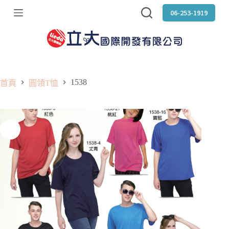
跳
06-253-1919
至
主
要
內
容
1538
首頁
圓領T恤