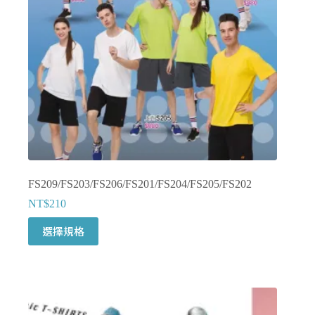
在
產
品
頁
面
選
擇
選
項
FS209/FS203/FS206/FS201/FS204/FS205/FS202
NT$
210
此
選擇規格
產
品
有
多
種