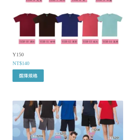
Y150
NT$
140
此
選擇規格
產
品
有
多
種
款
式。
可