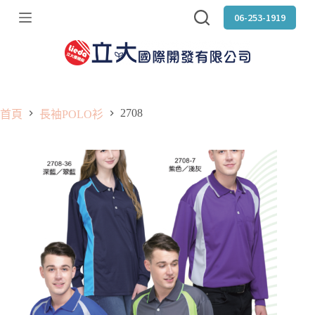
跳
06-253-1919
至
主
要
內
容
2708
首頁
長袖POLO衫