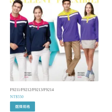
種
款
式。
可
在
產
品
頁
面
選
擇
選
項
F9211/F9212/F9213/F9214
NT$
550
此
選擇規格
產