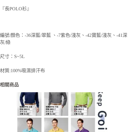
『長POLO衫』
編號/顏色：-36深藍/翠藍 、-7紫色/淺灰、-42寶藍/淺灰、-41深
灰/綠
尺寸：S~5L
材質:100%吸濕排汗布
相關商品