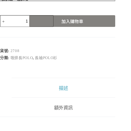
2708
加入購物車
數
量
貨號:
2708
分類:
吸排長POLO
,
長袖POLO衫
描述
額外資訊