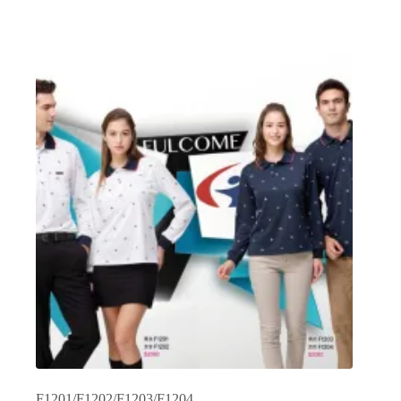
品
有
多
種
款
式。
可
在
產
品
頁
面
選
擇
選
項
F1201/F1202/F1203/F1204