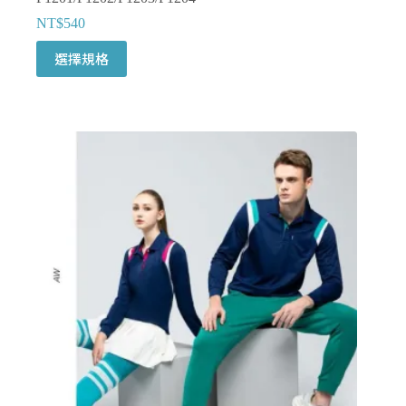
NT$
540
此
選擇規格
產
品
有
多
種
款
式。
可
在
產
品
頁
面
選
擇
選