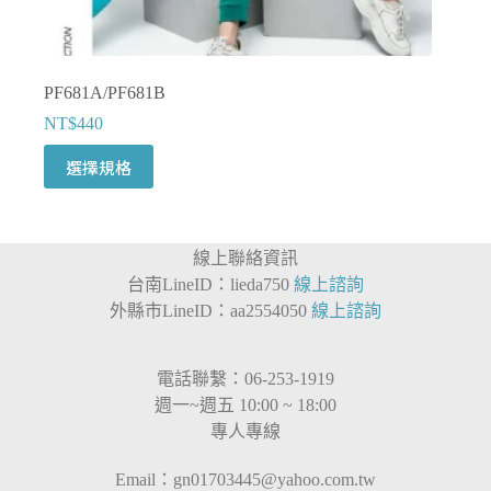
項
PF681A/PF681B
NT$
440
此
選擇規格
產
品
有
線上聯絡資訊
多
台南LineID：lieda750
線上諮詢
種
外縣市LineID：aa2554050
線上諮詢
款
式。
可
電話聯繫：06-253-1919
在
週一~週五 10:00 ~ 18:00
產
專人專線
品
頁
Email：
gn01703445@yahoo.com.tw