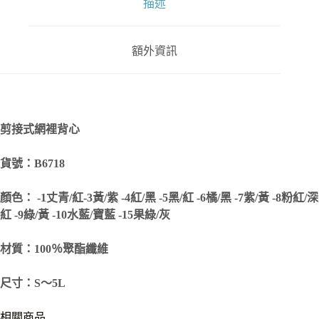
描述
額外資訊
剪接式網裡背心
貨號：B6718
顏色： -1丈青/紅-3黃/紫 -4紅/黑 -5黑/紅 -6橘/黑 -7紫/黃 -8粉紅/深
紅 -9綠/黃 -10水藍/寶藍 -15果綠/灰
材質：100％聚酯纖維
尺寸：S～5L
相關商品