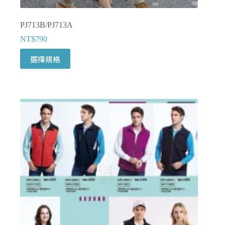
PJ713B/PJ713A
NT$
790
此
選擇規格
產
品
有
多
種
款
式。
可
在
產
品
頁
面
選