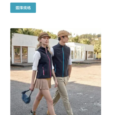
此
選擇規格
產
品
有
多
種
款
式。
可
在
產
品
頁
面
選
擇
選
項