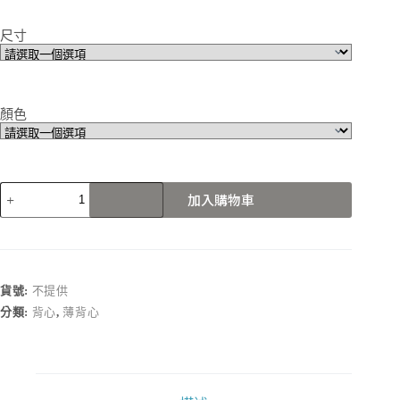
尺寸
顏色
B6718
加入購物車
數
量
貨號:
不提供
分類:
背心
,
薄背心