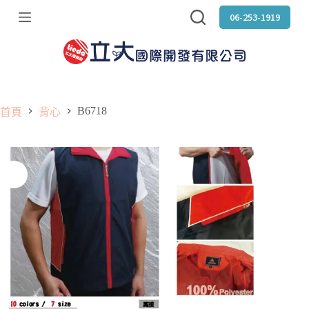
跳
06-253-1919
至
主
要
內
容
B6718
首頁
背心