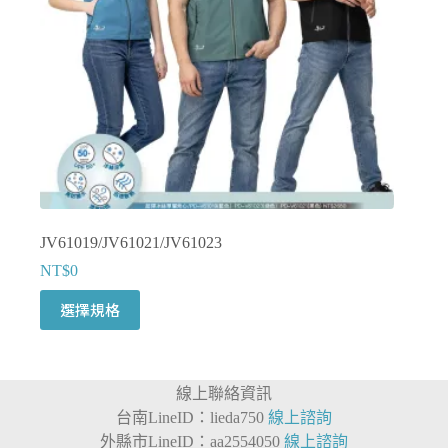
產
品
頁
面
選
擇
選
項
JV61019/JV61021/JV61023
NT$
0
此
選擇規格
產
品
有
線上聯絡資訊
多
台南LineID：lieda750
線上諮詢
種
外縣市LineID：aa2554050
線上諮詢
款