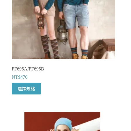
產
品
頁
面
選
擇
選
項
PF695A/PF695B
NT$
470
此
選擇規格
產
品
有
多
種
款