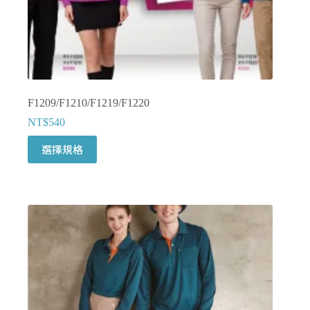
選
擇
選
項
F1209/F1210/F1219/F1220
NT$
540
此
選擇規格
產
品
有
多
種
款
式。
可
在