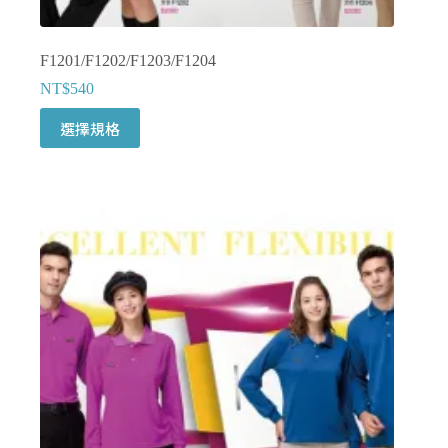
F1201/F1202/F1203/F1204
NT$
540
此
選擇規格
產
品
有
多
種
款
式。
可
在
產
品
頁
面