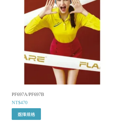
式。
可
在
產
品
頁
面
選
擇
選
項
PF697A/PF697B
NT$
470
此
選擇規格
產
品