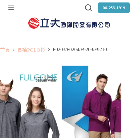
跳
06-253-1919
至
主
要
內
容
F0203/F0204/F9209/F9210
首頁
長袖POLO衫