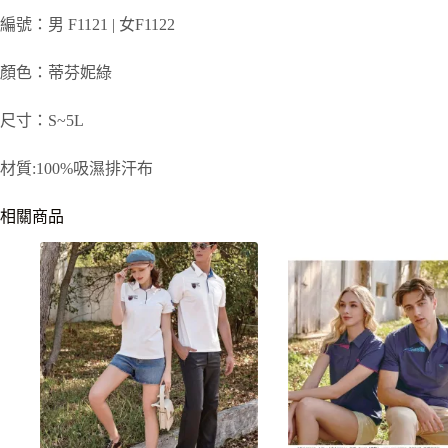
編號：男 F1121 | 女F1122
顏色：蒂芬妮綠
尺寸：S~5L
材質:100%吸濕排汗布
相關商品