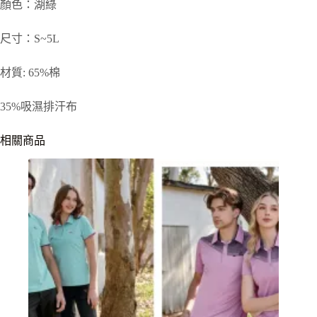
顏色：湖綠
尺寸：S~5L
材質: 65%棉
35%吸濕排汗布
相關商品