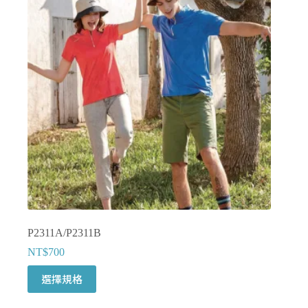
款
式。
可
在
產
品
頁
面
選
擇
選
項
P2311A/P2311B
NT$
700
此
選擇規格
產
品