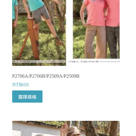
產
品
頁
面
選
擇
選
項
P2706A/P2706B/P2509A/P2509B
NT$
610
此
選擇規格
產
品
有
多
種