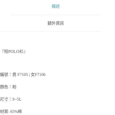
描述
額外資訊
『短POLO衫』
編號：男 F7105 | 女F7106
顏色：粉
尺寸：S~5L
材質: 65%棉