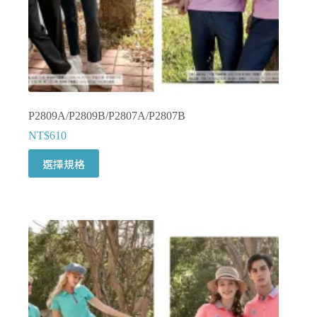
P2809A/P2809B/P2807A/P2807B
NT$
610
此
選擇規格
產
品
有
多
種
款
式。
可
在