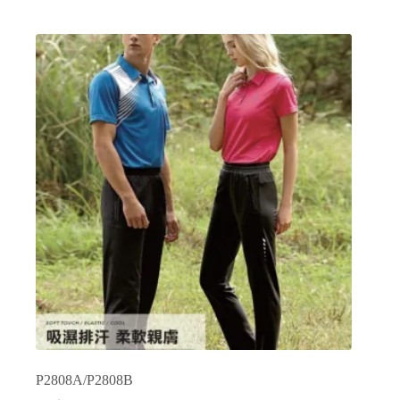
有
多
種
款
式。
可
在
產
品
頁
面
選
擇
選
項
P2808A/P2808B