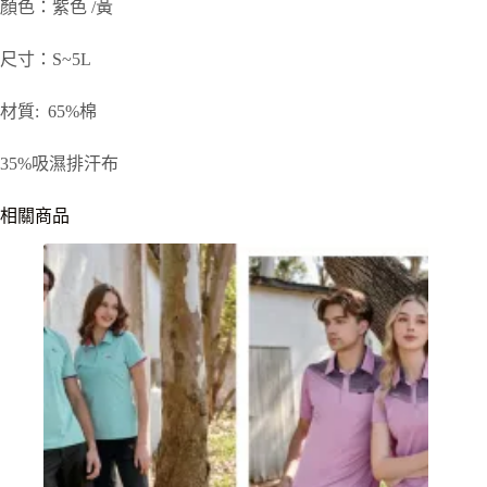
顏色：紫色 /黃
尺寸：S~5L
材質: 65%棉
35%吸濕排汗布
相關商品