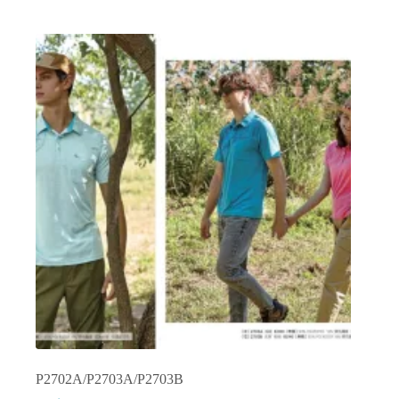
有
多
種
款
式。
可
在
產
品
頁
面
選
擇
選
項
P2702A/P2703A/P2703B