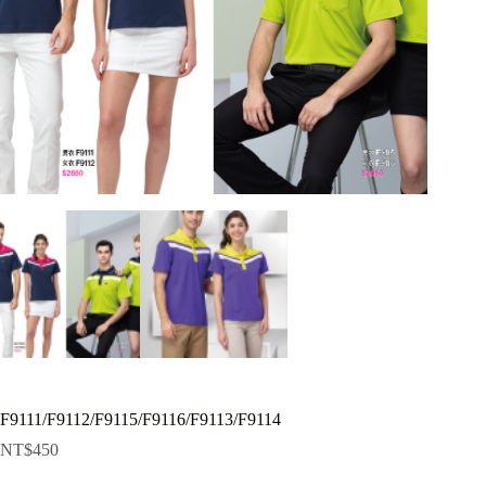
F9111/F9112/F9115/F9116/F9113/F9114
NT$
450