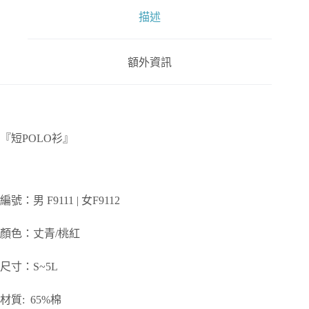
描述
額外資訊
『短POLO衫』
編號：男 F9111 | 女F9112
顏色：丈青/桃紅
尺寸：S~5L
材質: 65%棉