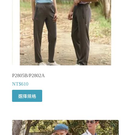
產
品
頁
面
選
擇
選
項
P2805B/P2802A
NT$
610
此
選擇規格
產
品
有
多
種