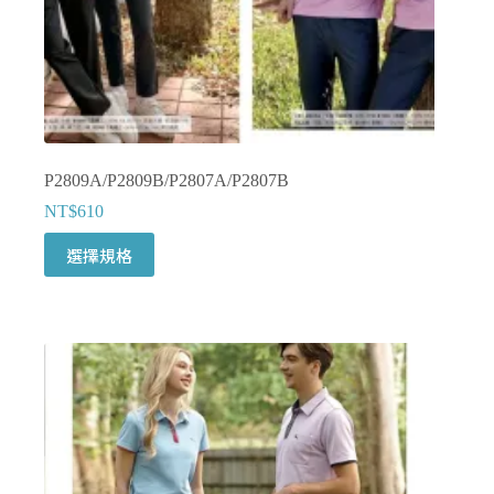
P2809A/P2809B/P2807A/P2807B
NT$
610
此
選擇規格
產
品
有
多
種
款
式。
可
在