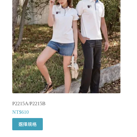
款
式。
可
在
產
品
頁
面
選
擇
選
項
P2215A/P2215B
NT$
610
此
選擇規格
產
品