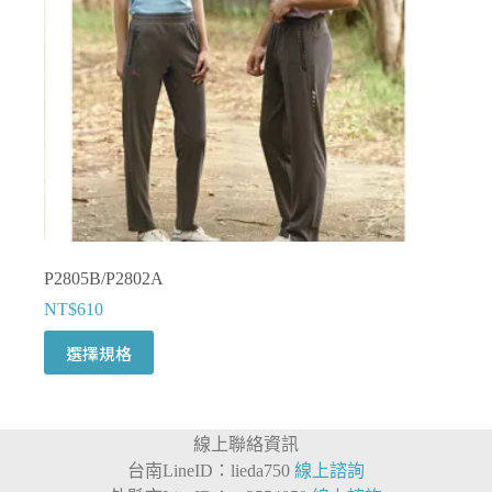
產
品
頁
面
選
擇
選
項
P2805B/P2802A
NT$
610
此
選擇規格
產
品
有
線上聯絡資訊
多
台南LineID：lieda750
線上諮詢
種