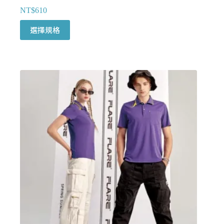
NT$
610
此
選擇規格
產
品
有
多
種
款
式。
可
在
產
品
頁
面
選
擇
選