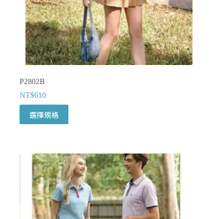
面
選
擇
選
項
P2802B
NT$
610
此
選擇規格
產
品
有
多
種
款
式。
可
在