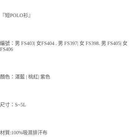
『短POLO衫』
編號：男 FS403| 女FS404 . 男 FS397| 女 FS398. 男 FS405| 女
FS406
顏色：湛藍 | 桃紅| 紫色
尺寸：S~5L
材質:100%吸濕排汗布