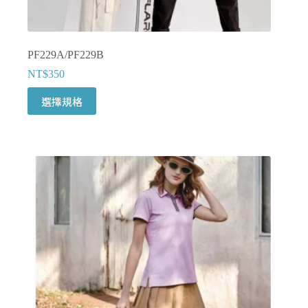
項
PF229A/PF229B
NT$
350
此
選擇規格
產
品
有
多
種
款
式。
可
在
產
品
頁