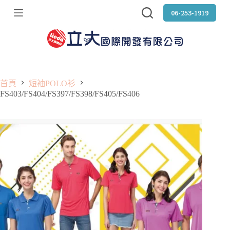
跳
06-253-1919
至
主
要
內
容
首頁
短袖POLO衫
FS403/FS404/FS397/FS398/FS405/FS406