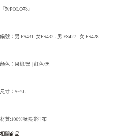
『短POLO衫』
編號：男 FS431| 女FS432 . 男 FS427 | 女 FS428
顏色：果綠/黑 | 紅色/黑
尺寸：S~5L
材質:100%吸濕排汗布
相關商品