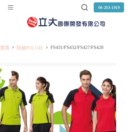
跳
06-253-1919
至
主
要
內
容
FS431/FS432/FS427/FS428
首頁
短袖POLO衫