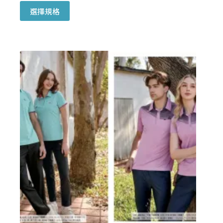
此
選擇規格
產
品
有
多
種
款
式。
可
在
產
品
頁
面
選
擇
選
項