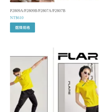
P2809A/P2809B/P2807A/P2807B
NT$
610
此
選擇規格
產
品
有
多
種
款
式。
可
在
產
品
頁
面
選