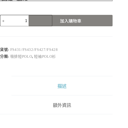
FS431/FS432/FS427/FS428
加入購物車
數
量
貨號:
FS431/FS432/FS427/FS428
分類:
吸排短POLO
,
短袖POLO衫
描述
額外資訊