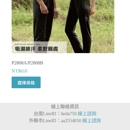
品
頁
面
選
擇
選
項
P2808A/P2808B
NT$
610
此
選擇規格
產
品
有
線上聯絡資訊
多
台南LineID：lieda750
線上諮詢
種
外縣市LineID：aa2554050
線上諮詢
款
式。