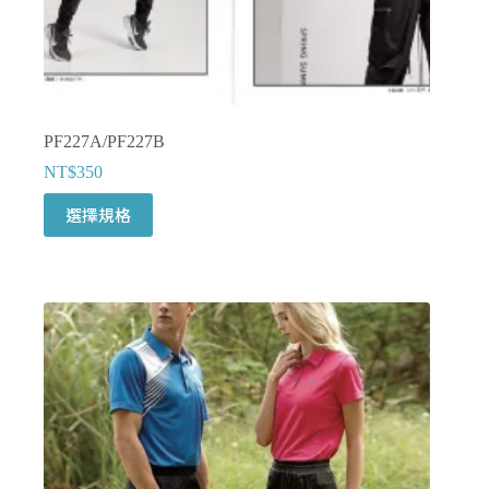
擇
選
項
PF227A/PF227B
NT$
350
此
選擇規格
產
品
有
多
種
款
式。
可
在
產