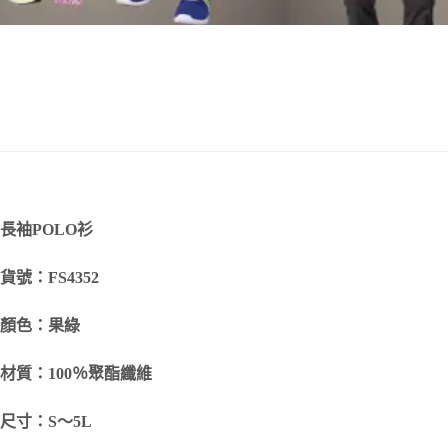
長袖POLO衫
貨號：FS4352
顏色：果綠
材質：100％聚酯纖維
尺寸：S～5L