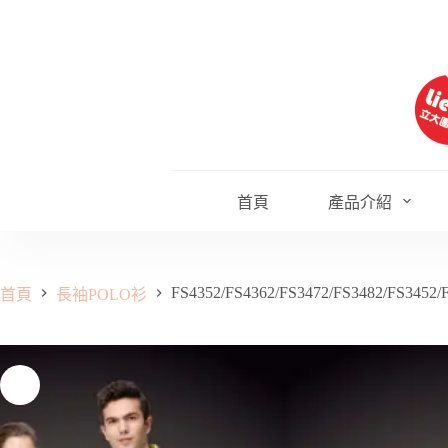
跳
至
主
要
內
容
首頁
產品介紹
FS4352/FS4362/FS3472/FS3482/FS3452/
首頁
長袖POLO衫