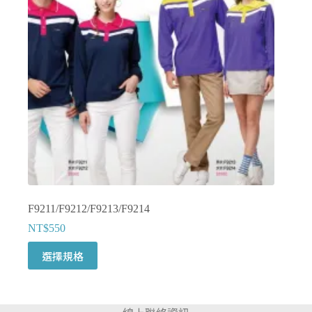
可
在
產
品
頁
面
選
擇
選
項
F9211/F9212/F9213/F9214
NT$
550
此
選擇規格
產
品
有