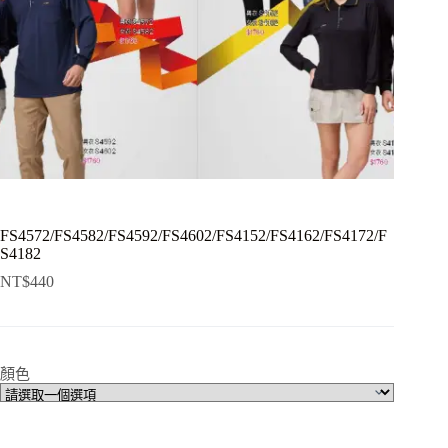
FS4572/FS4582/FS4592/FS4602/FS4152/FS4162/FS4172/F
S4182
NT$
440
顏色