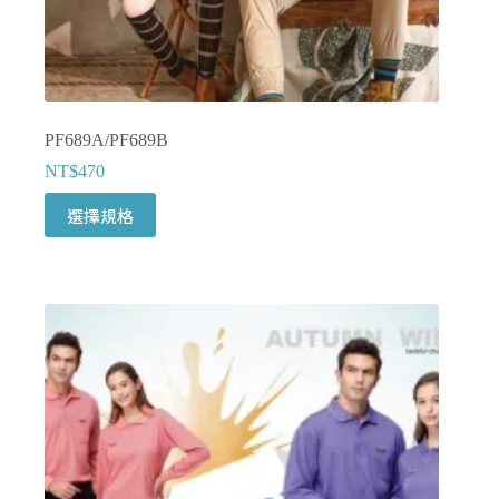
擇
選
項
PF689A/PF689B
NT$
470
此
選擇規格
產
品
有
多
種
款
式。
可
在
產