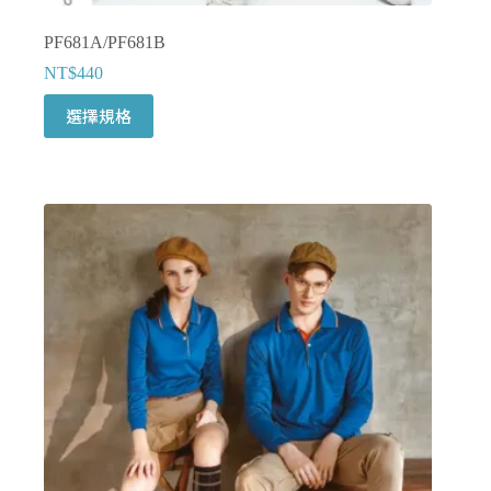
PF681A/PF681B
NT$
440
此
選擇規格
產
品
有
多
種
款
式。
可
在
產
品
頁
面
選