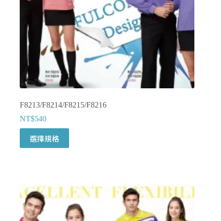
品
頁
面
選
擇
選
項
F8213/F8214/F8215/F8216
NT$
540
此
選擇規格
產
品
有
多
種
款
式。