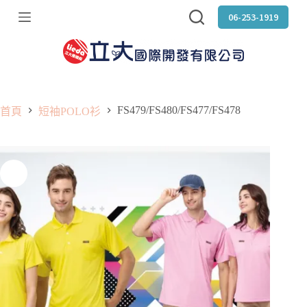
跳
06-253-1919
至
主
要
內
容
FS479/FS480/FS477/FS478
首頁
短袖POLO衫