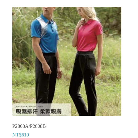
有
多
種
款
式。
可
在
產
品
頁
面
選
擇
選
項
P2808A/P2808B
NT$
610