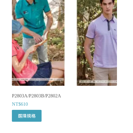
式。
可
在
產
品
頁
面
選
擇
選
項
P2803A/P2803B/P2802A
NT$
610
此
選擇規格
產
品