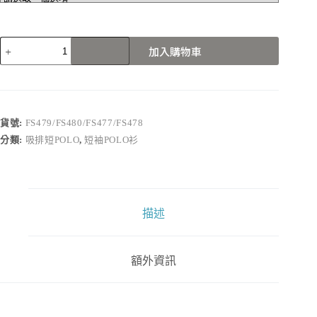
FS479/FS480/FS477/FS478
加入購物車
數
量
貨號:
FS479/FS480/FS477/FS478
分類:
吸排短POLO
,
短袖POLO衫
描述
額外資訊