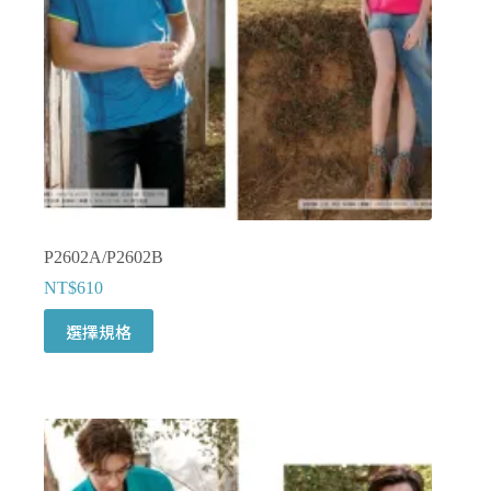
P2602A/P2602B
NT$
610
此
選擇規格
產
品
有
多
種
款