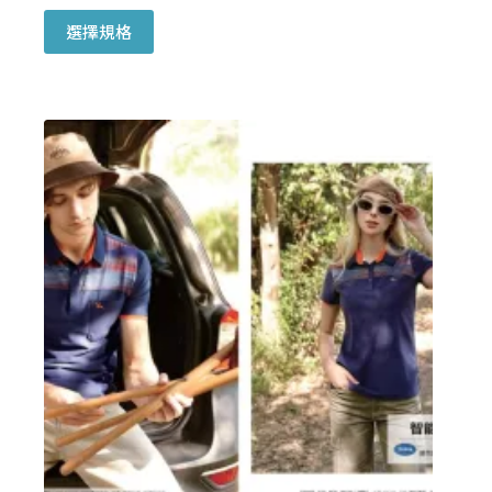
此
選擇規格
產
品
有
多
種
款
式。
可
在
產
品
頁
面
選
擇
選
項