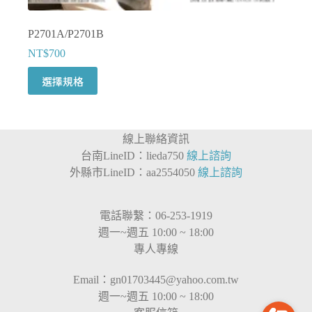
P2701A/P2701B
NT$
700
此
選擇規格
產
品
有
線上聯絡資訊
多
台南LineID：lieda750
線上諮詢
種
外縣市LineID：aa2554050
線上諮詢
款
式。
可
電話聯繫：06-253-1919
在
週一~週五 10:00 ~ 18:00
產
專人專線
品
頁
Email：
gn01703445@yahoo.com.tw
面
週一~週五 10:00 ~ 18:00
選