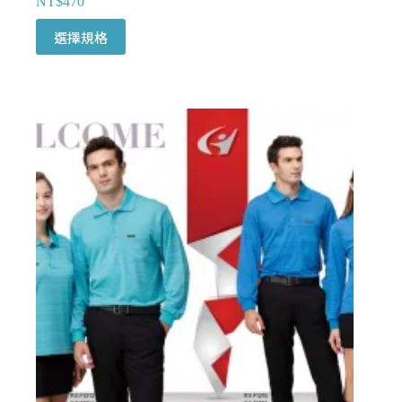
NT$
470
此
選擇規格
產
品
有
多
種
款
式。
可
在
產
品
頁
面
選
擇
選
項