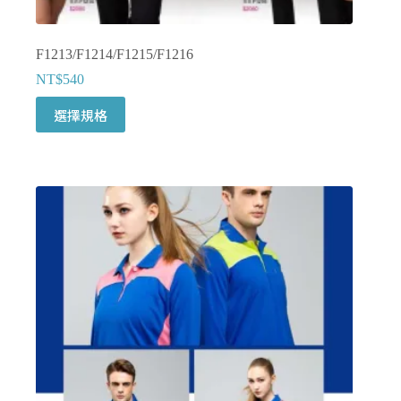
F1213/F1214/F1215/F1216
NT$
540
此
選擇規格
產
品
有
多
種
款
式。
可
在
產
品
頁
面