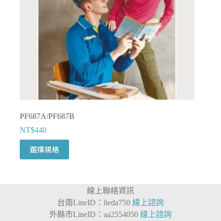
產
品
頁
面
選
擇
選
項
PF687A/PF687B
NT$
440
此
選擇規格
產
品
有
線上聯絡資訊
多
台南LineID：lieda750
線上諮詢
種
外縣市LineID：aa2554050
線上諮詢
款