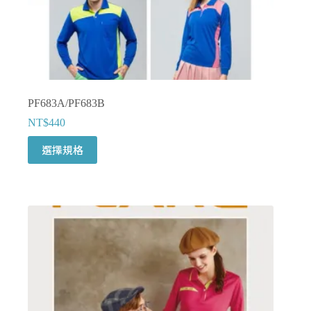
選
擇
選
項
PF683A/PF683B
NT$
440
此
選擇規格
產
品
有
多
種
款
式。
可
在