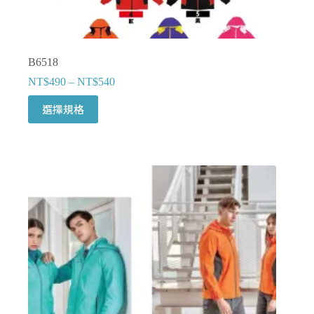
B6518
NT$
490
–
NT$
540
此
選擇規格
產
品
有
多
種
款
式。
可
在
產
品
頁