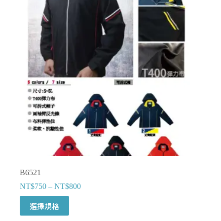
款
式。
可
在
產
品
頁
面
選
擇
選
項
B6521
NT$
750
–
NT$
800
此
選擇規格
產