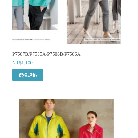
面
選
擇
選
項
P7587B/P7585A/P7586B/P7586A
NT$
1,100
此
選擇規格
產
品
有
多
種
款
式。
可