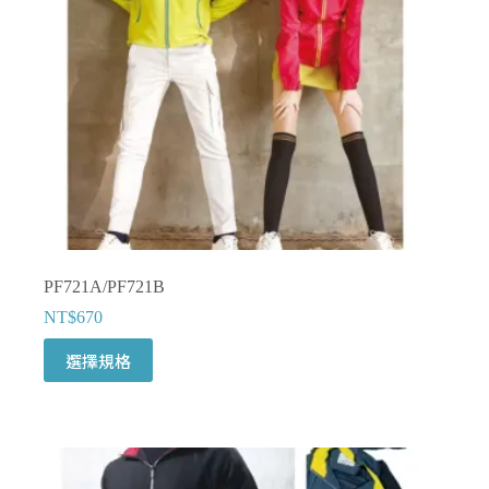
在
產
品
頁
面
選
擇
選
項
PF721A/PF721B
NT$
670
此
選擇規格
產
品
有
多
種