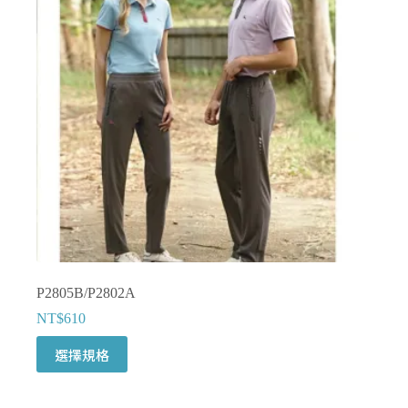
式。
可
在
產
品
頁
面
選
擇
選
項
P2805B/P2802A
NT$
610
此
選擇規格
產
品