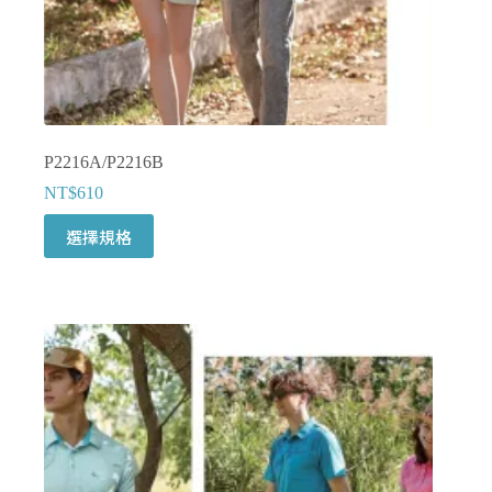
選
擇
選
項
P2216A/P2216B
NT$
610
此
選擇規格
產
品
有
多
種
款
式。
可
在
產