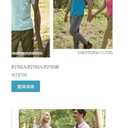
品
頁
面
選
擇
選
項
P2702A/P2703A/P2703B
NT$
700
此
選擇規格
產
品
有
多
種
款