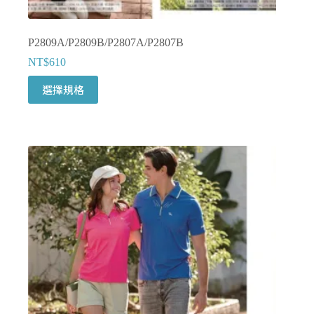
P2809A/P2809B/P2807A/P2807B
NT$
610
此
選擇規格
產
品
有
多
種
款
式。
可
在
產
品
頁
面