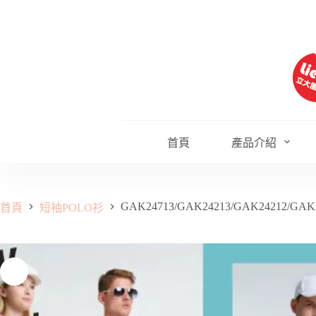
跳
至
主
要
內
容
首頁
產品介紹
GAK24713/GAK24213/GAK24212/GAK
首頁
短袖POLO衫