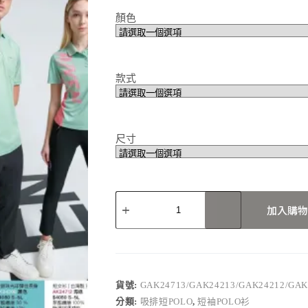
顏色
款式
尺寸
GAK24713/GAK24213/GAK24212/GAK24
加入購物
數
量
貨號:
GAK24713/GAK24213/GAK24212/GAK
分類:
吸排短POLO
,
短袖POLO衫