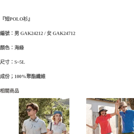
『短
POLO
衫』
編號：男 GAK24212 / 女 GAK24712
顏色：海綠
尺寸：S~5L
成份；100%聚酯纖維
相關商品