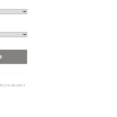
23/GAK24821
車
4823/GAK24821