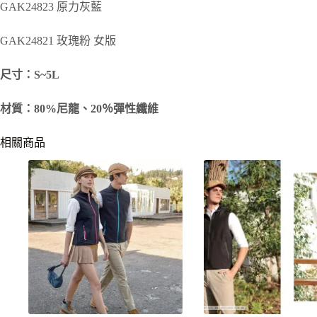
GAK24823 原力灰藍
GAK24821 玫瑰粉 女版
尺寸：S~5L
材質：80%尼龍、20％彈性纖維
相關商品