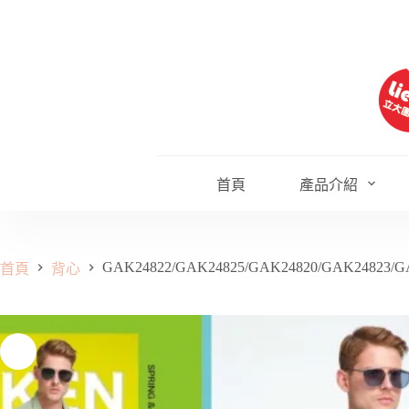
跳
至
主
要
內
容
首頁
產品介紹
GAK24822/GAK24825/GAK24820/GAK24823/G
首頁
背心