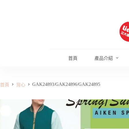
跳
至
主
要
內
容
首頁
產品介紹
GAK24893/GAK24896/GAK24895
首頁
背心