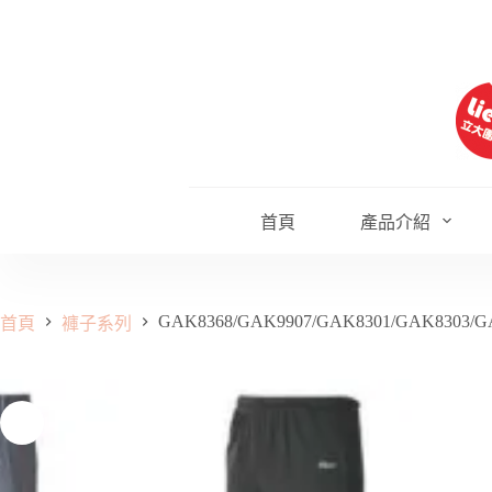
跳
至
主
要
內
容
首頁
產品介紹
GAK8368/GAK9907/GAK8301/GAK8303/G
首頁
褲子系列