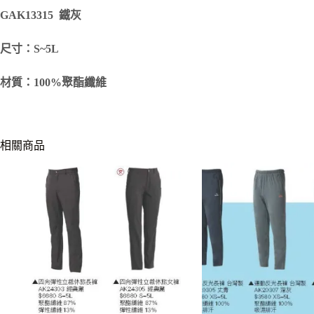
GAK13315 鐵灰
尺寸：S~5L
材質：100
%聚酯纖維
相關商品