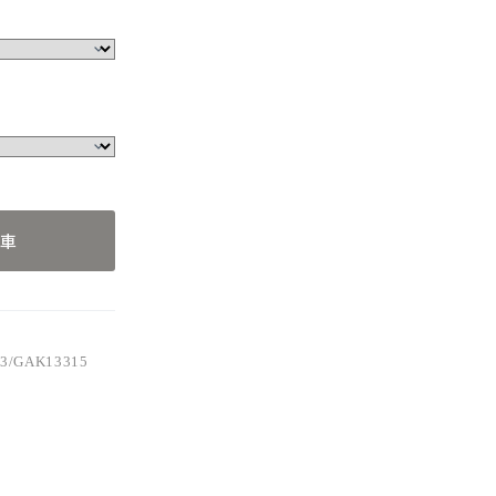
GAK13315
車
3/GAK13315