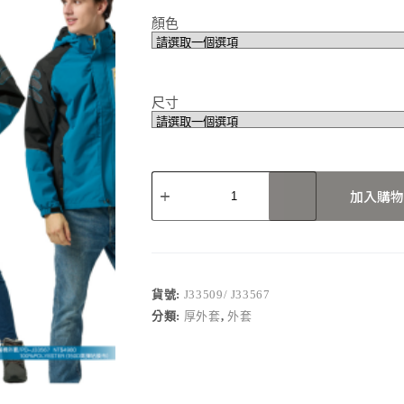
顏色
尺寸
J33509/
J33567
加入購物
數
量
貨號:
J33509/ J33567
分類:
厚外套
,
外套