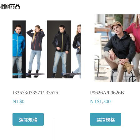
相關商品
J33573/J33571/J33575
P9626A/P9626B
NT$
0
NT$
1,300
此
此
選擇規格
選擇規格
產
產
品
品
有
有