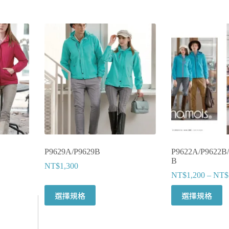
P9629A/P9629B
P9622A/P9622B
B
NT$
1,300
NT$
1,200
–
NT$
此
此
選擇規格
選擇規格
產
產
品
品
有
有