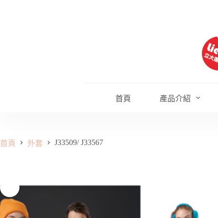
跳
至
主
要
內
容
首頁
產品介紹
J33509/ J33567
首頁
外套