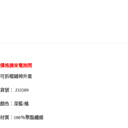
價格請來電詢問
可拆帽鋪棉外套
貨號： J33509
顏色：深藍/橘
材質：100％聚酯纖維