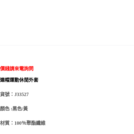
價錢請來電詢問
連帽運動休閒外套
貨號：J33527
顏色 :黑色/黃
材質：100％聚酯纖維