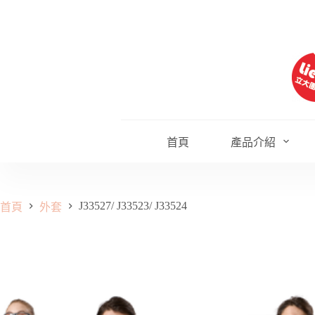
跳
至
主
要
內
容
首頁
產品介紹
J33527/ J33523/ J33524
首頁
外套