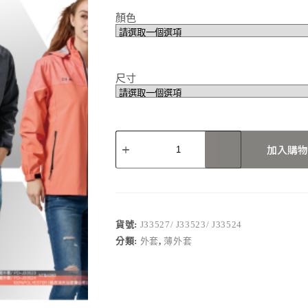
顏色
尺寸
J33527/
J33523/
加入購物
J33524
數
量
貨號:
J33527/ J33523/ J33524
分類:
外套
,
薄外套