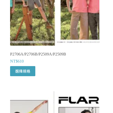
品
頁
面
選
擇
選
項
P2706A/P2706B/P2509A/P2509B
NT$
610
此
選擇規格
產
品
有
多
種
款
式。