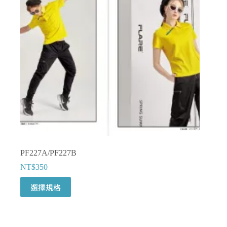
可
在
產
品
頁
面
選
擇
選
項
PF227A/PF227B
NT$
350
此
選擇規格
產
品
有