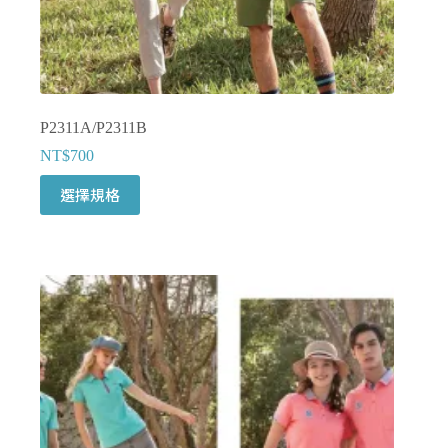
P2311A/P2311B
NT$
700
此
選擇規格
產
品
有
多
種
款
式。
可
在
產