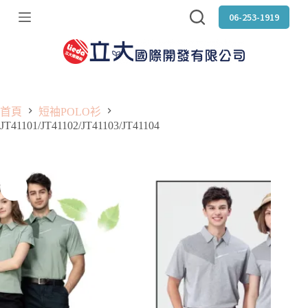
跳
06-253-1919
至
主
要
內
容
首頁
短袖POLO衫
JT41101/JT41102/JT41103/JT41104