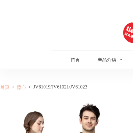
跳
至
主
要
內
容
首頁
產品介紹
JV61019/JV61021/JV61023
首頁
背心