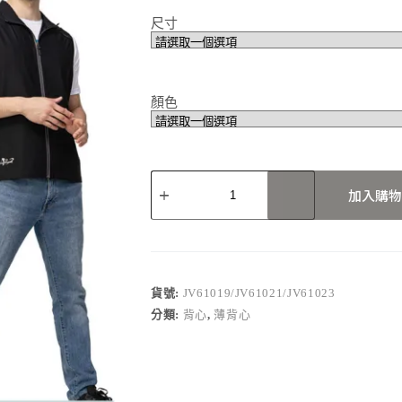
尺寸
顏色
JV61019/JV61021/JV61023
加入購物
數
量
貨號:
JV61019/JV61021/JV61023
分類:
背心
,
薄背心