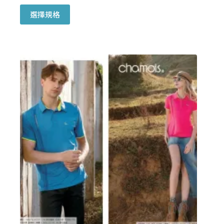
此
選擇規格
產
品
有
多
種
款
式。
可
在
產
品
頁
面
選
擇
選
項