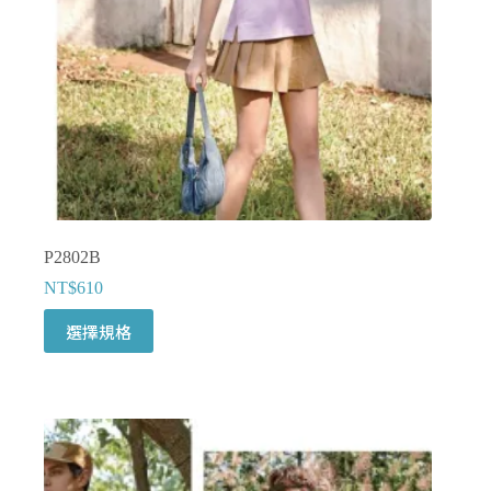
P2802B
NT$
610
此
選擇規格
產
品
有
多
種
款