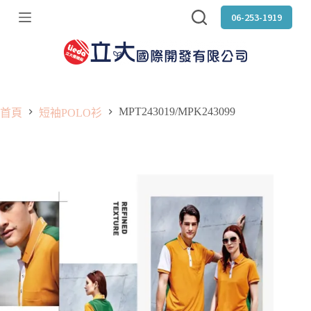
跳
06-253-1919
至
主
要
內
容
MPT243019/MPK243099
首頁
短袖POLO衫