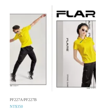
有
多
種
款
式。
可
在
產
品
頁
面
選
擇
選
項
PF227A/PF227B
NT$
350