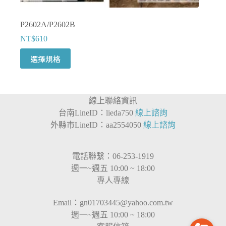
P2602A/P2602B
NT$
610
此
選擇規格
產
品
有
線上聯絡資訊
多
台南LineID：lieda750
線上諮詢
種
外縣市LineID：aa2554050
線上諮詢
款
式。
可
電話聯繫：06-253-1919
在
週一~週五 10:00 ~ 18:00
產
專人專線
品
頁
Email：
gn01703445@yahoo.com.tw
面
週一~週五 10:00 ~ 18:00
選