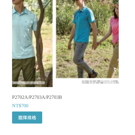
式。
可
在
產
品
頁
面
選
擇
選
項
P2702A/P2703A/P2703B
NT$
700
此
選擇規格
產
品