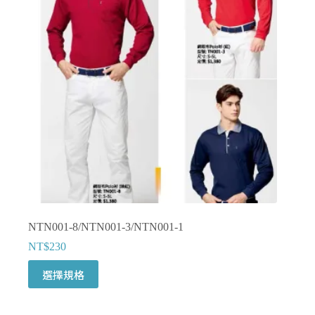
NTN001-8/NTN001-3/NTN001-1
NT$
230
此
選擇規格
產
品