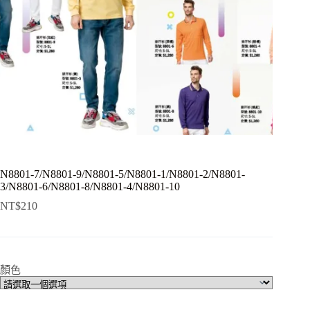
N8801-7/N8801-9/N8801-5/N8801-1/N8801-2/N8801-
3/N8801-6/N8801-8/N8801-4/N8801-10
NT$
210
顏色