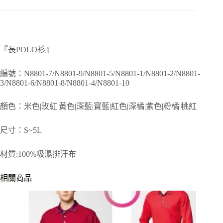
『長POLO衫』
編號：N8801-7/N8801-9/N8801-5/N8801-1/N8801-2/N8801-
3/N8801-6/N8801-8/N8801-4/N8801-10
顏色：米色|玫紅|黃色|深藍|寶藍|紅色|深橘|紫色|粉橘|桃紅
尺寸：S~5L
材質:100%吸濕排汗布
相關商品