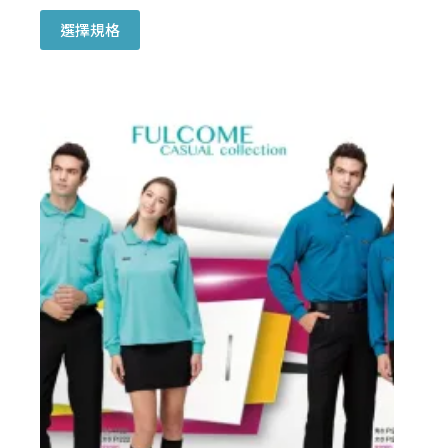
此
選擇規格
產
品
有
多
種
款
式。
可
在
產
品
頁
面
選
擇
選
項