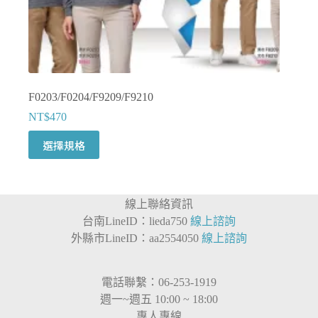
擇
選
項
F0203/F0204/F9209/F9210
NT$
470
此
選擇規格
產
品
有
線上聯絡資訊
多
台南LineID：lieda750
線上諮詢
種
外縣市LineID：aa2554050
線上諮詢
款
式。
可
電話聯繫：06-253-1919
在
週一~週五 10:00 ~ 18:00
產
專人專線