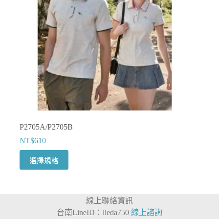
在
產
品
頁
面
選
擇
選
項
P2705A/P2705B
NT$
610
此
選擇規格
產
品
有
線上聯絡資訊
多
台南LineID：lieda750
線上諮詢
種