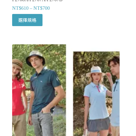
NT$
610
–
NT$
700
此
選擇規格
產
品
有
多
種
款
式。
可
在
產
品
頁
面
選
擇
選