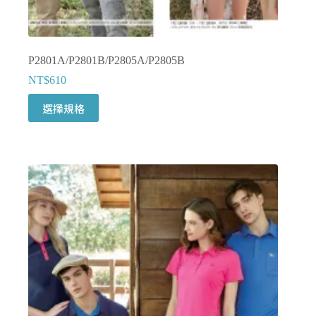
項
P2801A/P2801B/P2805A/P2805B
NT$
610
此
選擇規格
產
品
有
多
種
款
式。
可
在
產
品
頁