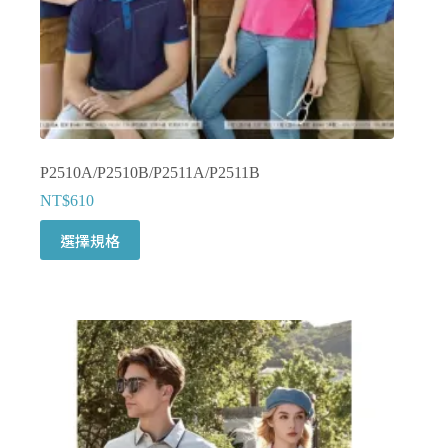
面
選
擇
選
項
P2510A/P2510B/P2511A/P2511B
NT$
610
此
選擇規格
產
品
有
多
種
款
式。
可