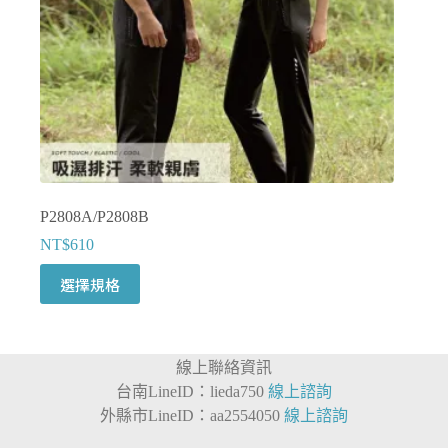
品
頁
面
選
擇
選
項
P2808A/P2808B
NT$
610
此
選擇規格
產
品
有
線上聯絡資訊
多
台南LineID：lieda750
線上諮詢
種
外縣市LineID：aa2554050
線上諮詢
款
式。