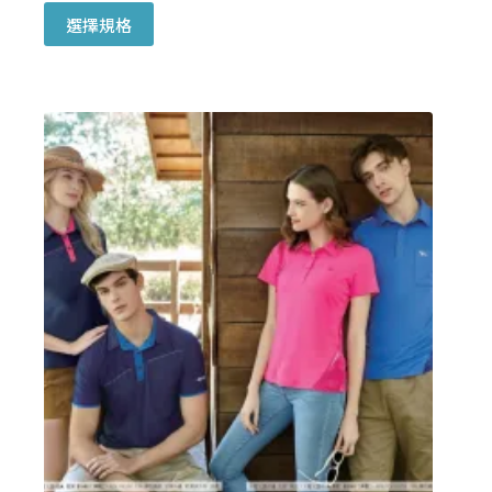
此
選擇規格
產
品
有
多
種
款
式。
可
在
產
品
頁
面
選
擇
選
項