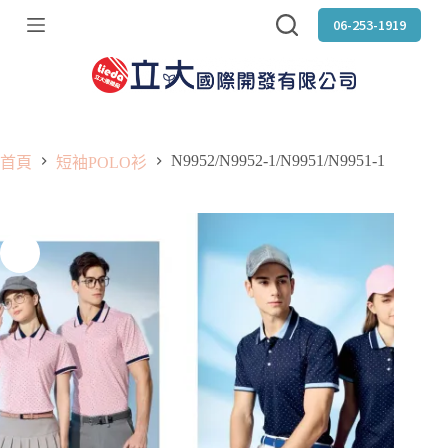
跳
06-253-1919
至
主
要
內
容
N9952/N9952-1/N9951/N9951-1
首頁
短袖POLO衫