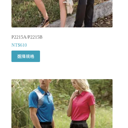
擇
選
項
P2215A/P2215B
NT$
610
此
選擇規格
產
品
有
多
種
款
式。
可
在
產