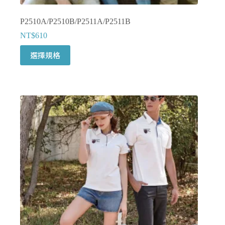
P2510A/P2510B/P2511A/P2511B
NT$
610
此
選擇規格
產
品
有
多
種
款
式。
可
在
產
品
頁
面
選