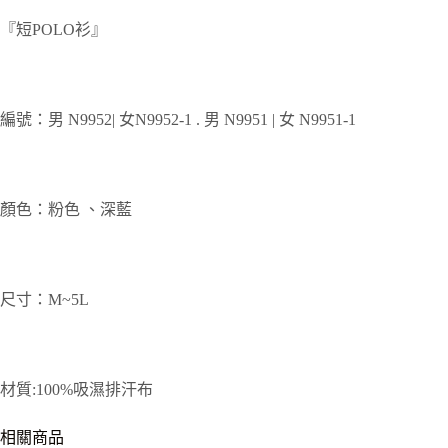
『短POLO衫』
編號：男 N9952| 女N9952-1 . 男 N9951 | 女 N9951-1
顏色：粉色 、深藍
尺寸：M~5L
材質:100%吸濕排汗布
相關商品