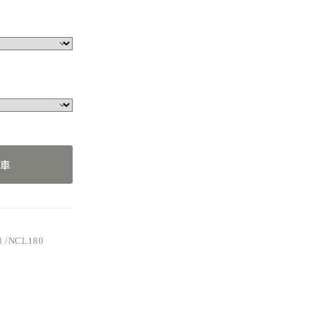
車
8 /NCL180