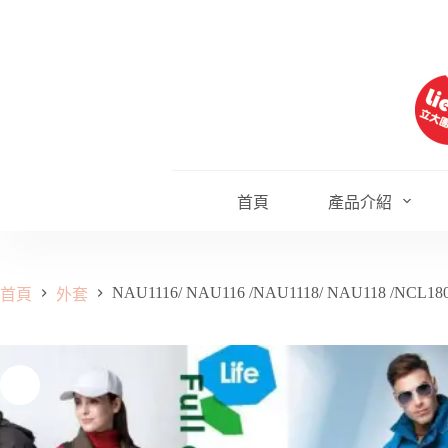
跳
至
主
要
內
容
首頁
產品介紹
NAU1116/ NAU116 /NAU1118/ NAU118 /NCL18
首頁
外套