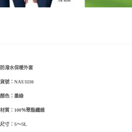
防潑水保暖外套
貨號：NAU1116
顏色：墨綠
材質：100％聚酯纖維
尺寸：S～5L