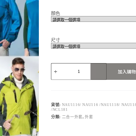
顏色
尺寸
NAU1116/
NAU116
加入購物
/NAU1118/
NAU118
/NCL180
/NCL181
數
量
貨號:
NAU1116/ NAU116 /NAU1118/ NAU11
/NCL181
分類:
二合一外套
,
外套