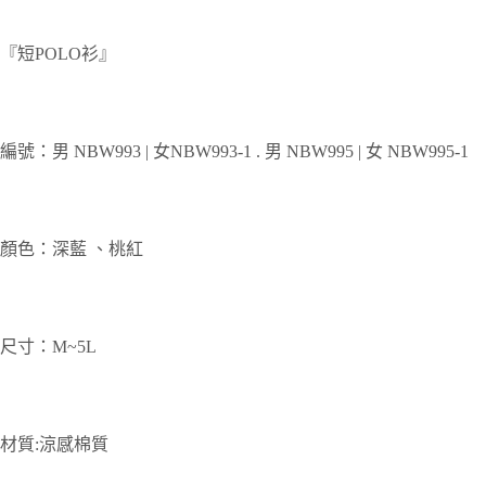
『短POLO衫』
編號：男 NBW993 | 女NBW993-1 . 男 NBW995 | 女 NBW995-1
顏色：深藍 、桃紅
尺寸：M~5L
材質:涼感棉質