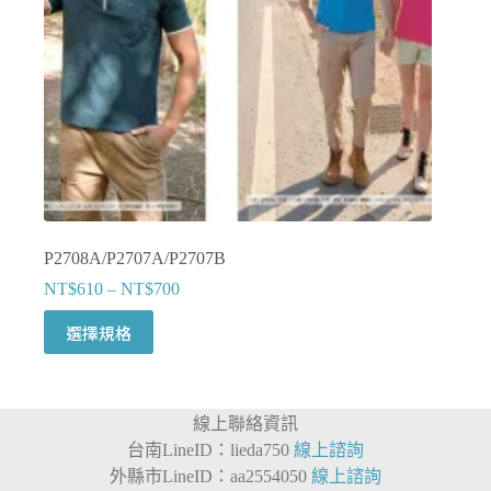
產
品
頁
面
選
擇
選
項
P2708A/P2707A/P2707B
NT$
610
–
NT$
700
此
選擇規格
產
品
有
線上聯絡資訊
多
台南LineID：lieda750
線上諮詢
種
外縣市LineID：aa2554050
線上諮詢
款