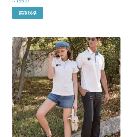
NT$
610
此
選擇規格
產
品
有
多
種
款
式。
可
在
產
品
頁
面
選
擇
選
項