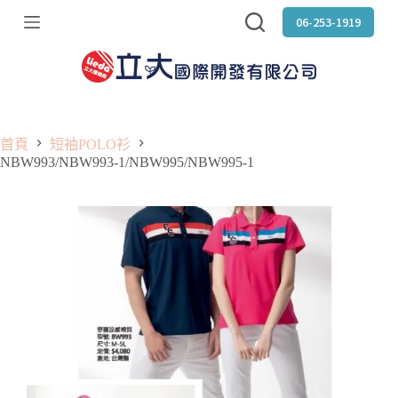
跳
06-253-1919
至
主
要
內
容
首頁
短袖POLO衫
NBW993/NBW993-1/NBW995/NBW995-1