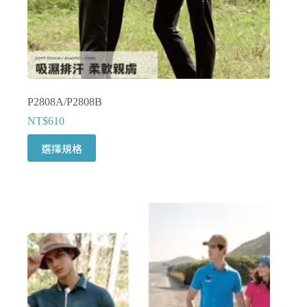
選
擇
選
項
P2808A/P2808B
NT$
610
此
選擇規格
產
品
有
多
種
款
式。
可
在