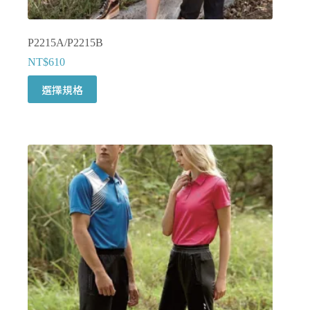
P2215A/P2215B
NT$
610
此
選擇規格
產
品
有
多
種
款
式。
可
在
產
品
頁
面