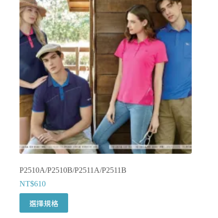
款
式。
可
在
產
品
頁
面
選
擇
選
項
P2510A/P2510B/P2511A/P2511B
NT$
610
此
選擇規格
產