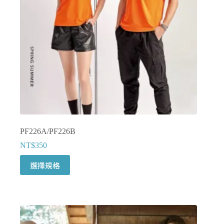
在
產
品
頁
面
選
擇
選
項
PF226A/PF226B
NT$
350
此
選擇規格
產
品
有
多
種