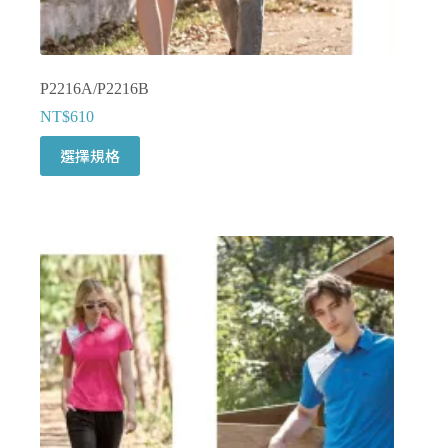
P2216A/P2216B
NT$
610
此
選擇規格
產
品
有
多
種
款
式。
可
在
產
品
頁