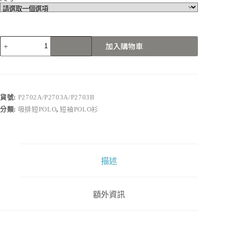
P2702A/P2703A/P2703B
加入購物車
數
量
貨號:
P2702A/P2703A/P2703B
分類:
吸排短POLO
,
短袖POLO衫
描述
額外資訊