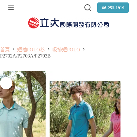
跳
06-253-1919
至
主
要
內
容
首頁
短袖POLO衫
吸排短POLO
P2702A/P2703A/P2703B