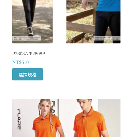
面
選
擇
選
項
P2808A/P2808B
NT$
610
此
選擇規格
產
品
有
多
種
款
式。
可