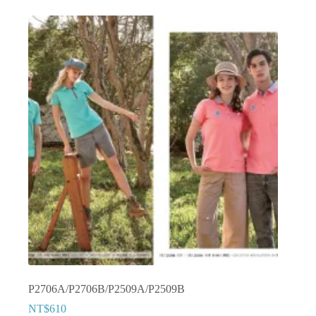
有
多
種
款
式。
可
在
產
品
頁
面
選
擇
選
項
P2706A/P2706B/P2509A/P2509B
NT$
610