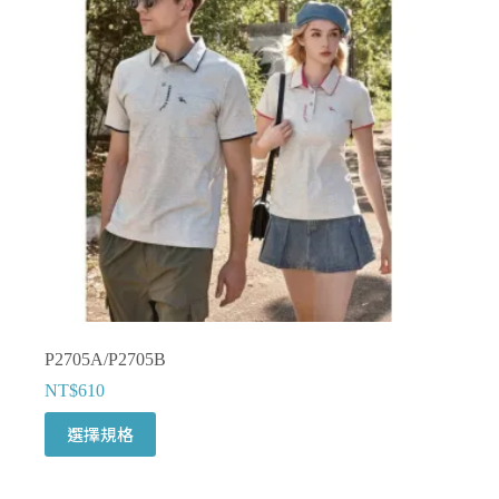
式。
可
在
產
品
頁
面
選
擇
選
項
P2705A/P2705B
NT$
610
此
選擇規格
產
品