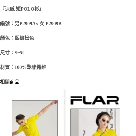
『涼感 短
POLO
衫』
編號：男P2909A// 女 P2909B
顏色：藍綠松色
尺寸：S~5L
材質：100%聚酯纖維
相關商品