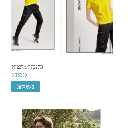
PF227A/PF227B
NT$
350
此
選擇規格
產
品
有
多
種
款