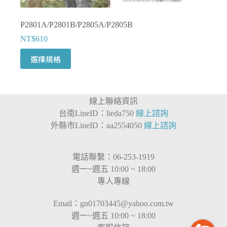
P2801A/P2801B/P2805A/P2805B
NT$
610
此
選擇規格
產
品
有
線上聯絡資訊
多
台南LineID：lieda750
線上諮詢
種
外縣市LineID：aa2554050
線上諮詢
款
式。
可
電話聯繫：06-253-1919
在
週一~週五 10:00 ~ 18:00
產
專人專線
品
頁
Email：
gn01703445@yahoo.com.tw
面
週一~週五 10:00 ~ 18:00
選