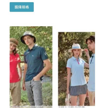
此
選擇規格
產
品
有
多
種
款
式。
可
在
產
品
頁
面
選
擇
選
項