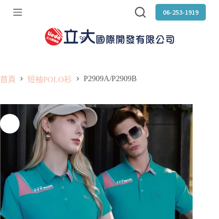
跳
06-253-1919
至
主
要
內
容
P2909A/P2909B
首頁
短袖POLO衫