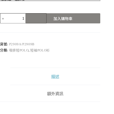
P2909A/P2909B
加入購物車
數
量
貨號:
P2909A/P2909B
分類:
吸排短POLO
,
短袖POLO衫
描述
額外資訊