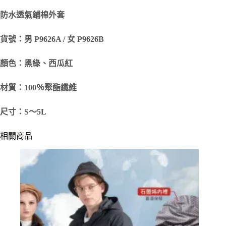
防水透氣鋪棉外套
貨號：男 P9626A / 女 P9626B
顏色：黑綠、西瓜紅
材質：100％聚酯纖維
尺寸：S～5L
相關商品