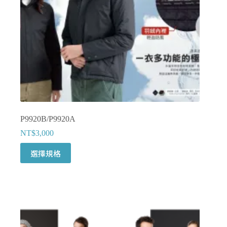
P9920B/P9920A
NT$
3,000
此
選擇規格
產
品
有
多
種
款