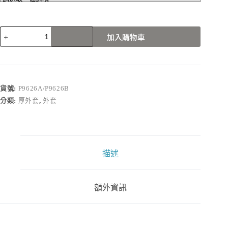
P9626A/P9626B
加入購物車
數
量
貨號:
P9626A/P9626B
分類:
厚外套
,
外套
描述
額外資訊