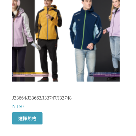
式。
可
在
產
品
頁
面
選
擇
選
項
J33664/J33663/J33747/J33748
NT$
0
此
選擇規格
產
品