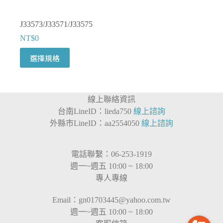
J33573/J33571/J33575
NT$
0
此
選擇規格
產
品
有
線上聯絡資訊
多
台南LineID：lieda750
線上諮詢
種
外縣市LineID：aa2554050
線上諮詢
款
式。
可
電話聯繫：06-253-1919
在
週一~週五 10:00 ~ 18:00
產
專人專線
品
頁
Email：
gn01703445@yahoo.com.tw
面
週一~週五 10:00 ~ 18:00
選