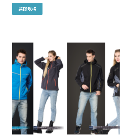
此
選擇規格
產
品
有
多
種
款
式。
可
在
產
品
頁
面
選
擇
選
項