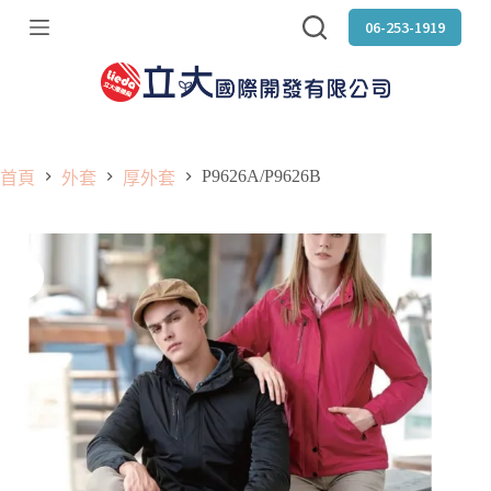
跳
06-253-1919
至
主
要
內
容
P9626A/P9626B
首頁
外套
厚外套