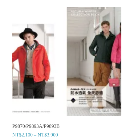
有
多
種
款
式。
可
在
產
品
頁
面
選
擇
選
項
P9870/P9893A/P9893B
NT$
2,100
–
NT$
3,900