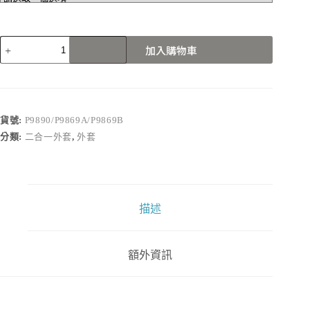
P9890/P9869A/P9869B
加入購物車
數
量
貨號:
P9890/P9869A/P9869B
分類:
二合一外套
,
外套
描述
額外資訊