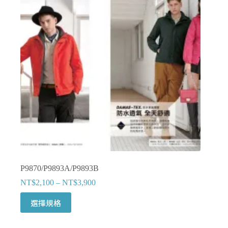
式。
可
在
產
品
頁
面
選
擇
選
項
P9870/P9893A/P9893B
NT$
2,100
–
NT$
3,900
此
選擇規格
產
品