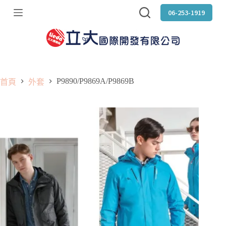
跳
06-253-1919
至
主
要
內
容
P9890/P9869A/P9869B
首頁
外套