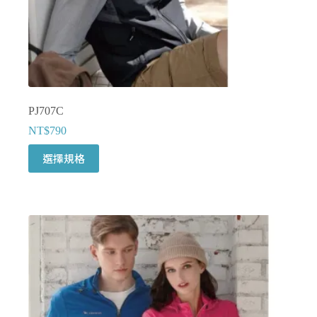
選
擇
選
項
PJ707C
NT$
790
此
選擇規格
產
品
有
多
種
款
式。
可
在