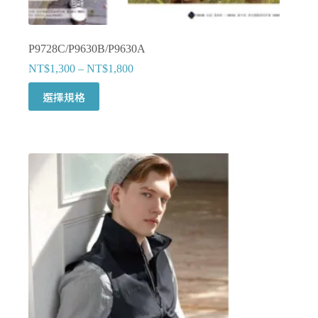
P9728C/P9630B/P9630A
NT$
1,300
–
NT$
1,800
此
選擇規格
產
品
有
多
種
款
式。
可
在
產
品
頁
面