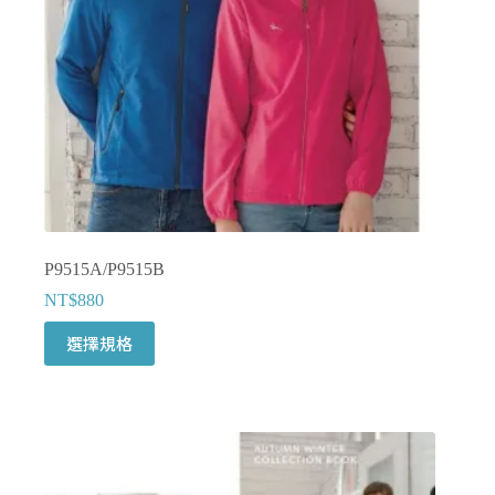
產
品
頁
面
選
擇
選
項
P9515A/P9515B
NT$
880
此
選擇規格
產
品
有
多
種
款