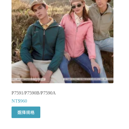
式。
可
在
產
品
頁
面
選
擇
選
項
P7591/P7590B/P7590A
NT$
960
此
選擇規格
產
品