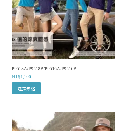
P9518A/P9518B/P9516A/P9516B
NT$
1,100
此
選擇規格
產
品
有
多
種
款