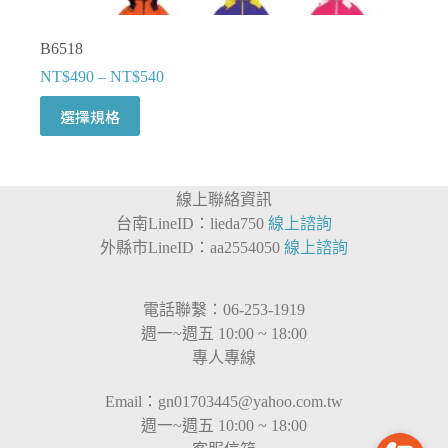
B6518
NT$
490
–
NT$
540
此
選擇規格
產
品
有
線上聯絡資訊
多
台南LineID：lieda750
線上諮詢
種
外縣市LineID：aa2554050
線上諮詢
款
式。
可
電話聯繫：06-253-1919
在
週一~週五 10:00 ~ 18:00
產
專人專線
品
頁
Email：
gn01703445@yahoo.com.tw
面
週一~週五 10:00 ~ 18:00
選