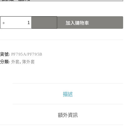
PF795A/PF795B
加入購物車
數
量
貨號:
PF795A/PF795B
分類:
外套
,
薄外套
描述
額外資訊