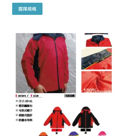
此
選擇規格
產
品
有
多
種
款
式。
可
在
產
品
頁
面
選
擇
選
項