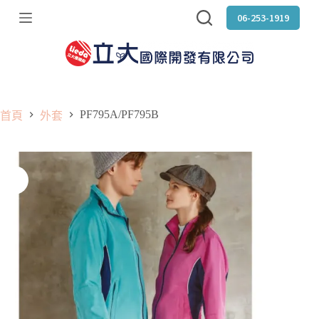
跳
06-253-1919
至
主
要
內
容
PF795A/PF795B
首頁
外套