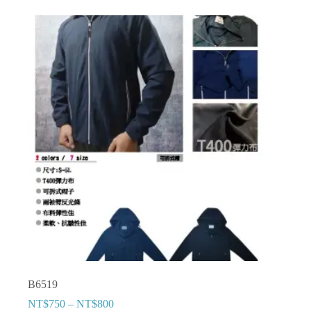
有
多
種
款
式。
可
在
產
品
頁
面
選
擇
選
項
B6519
NT$
750
–
NT$
800