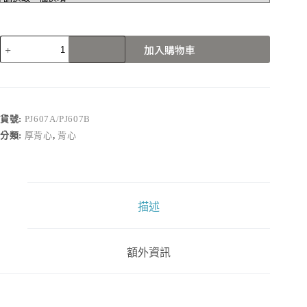
PJ607A/PJ607B
加入購物車
數
量
貨號:
PJ607A/PJ607B
分類:
厚背心
,
背心
描述
額外資訊