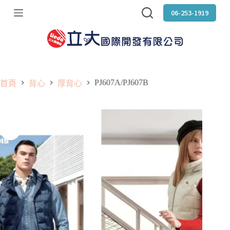
跳
06-253-1919
至
主
要
內
容
PJ607A/PJ607B
首頁
背心
厚背心