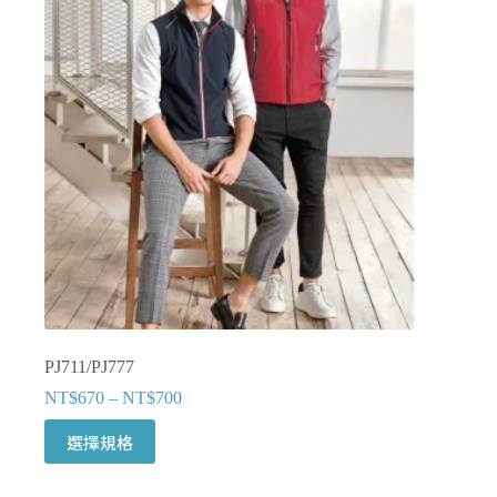
式。
可
在
產
品
頁
面
選
擇
選
項
PJ711/PJ777
NT$
670
–
NT$
700
此
選擇規格
產
品