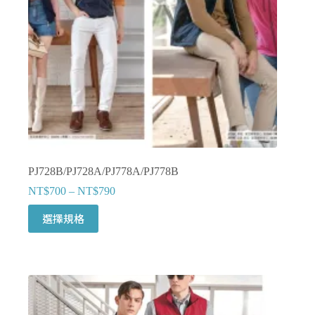
產
品
頁
面
選
擇
選
項
PJ728B/PJ728A/PJ778A/PJ778B
NT$
700
–
NT$
790
此
選擇規格
產
品
有
多
種
款