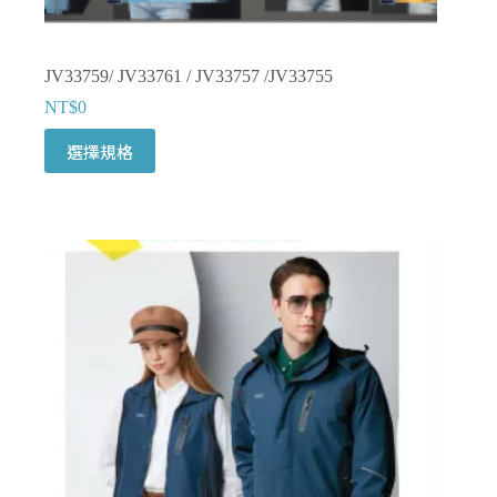
JV33759/ JV33761 / JV33757 /JV33755
NT$
0
此
選擇規格
產
品
有
多
種
款
式。
可
在
產
品
頁
面