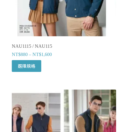
選
擇
選
項
NAU1115 / NAU115
NT$
880
–
NT$
1,600
此
選擇規格
產
品
有
多
種
款
式。
可
在