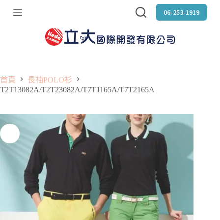
跳
06-253-1919
至
主
要
內
容
首頁
長袖POLO衫
T2T13082A/T2T23082A/T7T1165A/T7T2165A