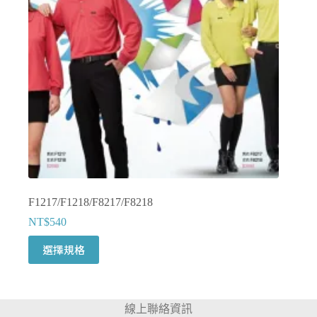
可
在
產
品
頁
面
選
擇
選
項
F1217/F1218/F8217/F8218
NT$
540
此
選擇規格
產
品
有
線上聯絡資訊
多