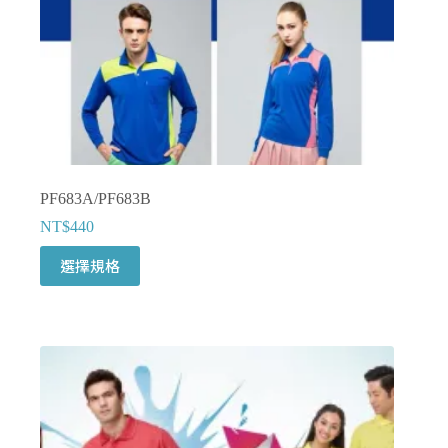
頁
面
選
擇
選
項
PF683A/PF683B
NT$
440
此
選擇規格
產
品
有
多
種
款
式。