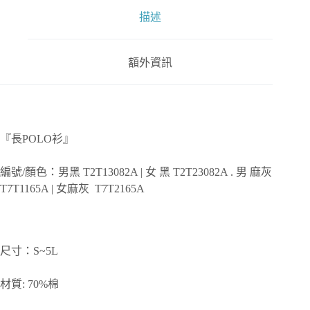
描述
額外資訊
『長POLO衫』
編號/顏色：男黑 T2T13082A | 女 黑 T2T23082A . 男 麻灰
T7T1165A | 女麻灰 T7T2165A
尺寸：S~5L
材質: 70%棉