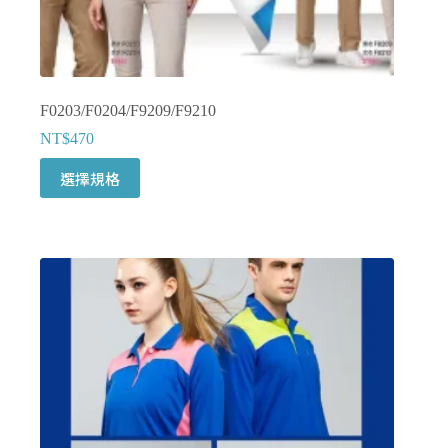
選
項
F0203/F0204/F9209/F9210
NT$
470
此
選擇規格
產
品
有
多
種
款
式。
可
在
產
品