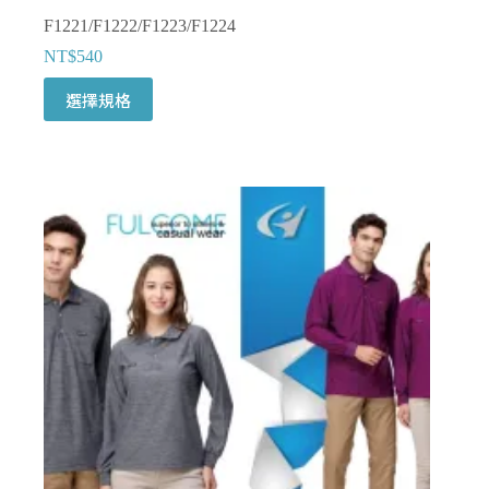
F1221/F1222/F1223/F1224
NT$
540
此
選擇規格
產
品
有
多
種
款
式。
可
在
產
品
頁
面
選
擇