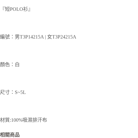
『短POLO衫』
編號：男T3P14215A | 女T3P24215A
顏色：白
尺寸：S~5L
材質:100%吸濕排汗布
相關商品