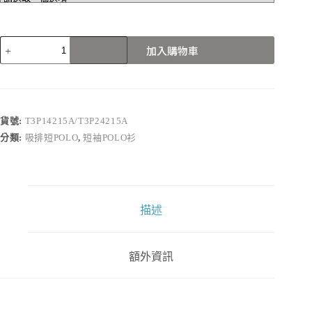
T3P14215A/T3P24215A
加入購物車
數
量
貨號:
T3P14215A/T3P24215A
分類:
吸排短POLO
,
短袖POLO衫
描述
額外資訊