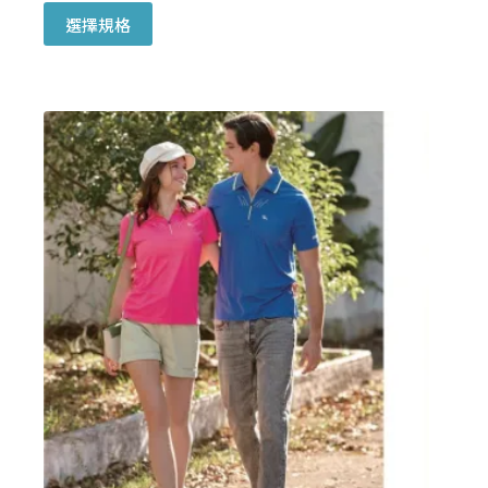
此
選擇規格
產
品
有
多
種
款
式。
可
在
產
品
頁
面
選
擇
選
項