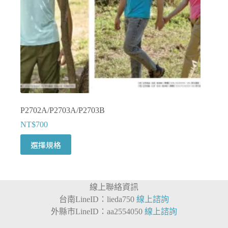
品
頁
面
選
擇
選
項
P2702A/P2703A/P2703B
NT$
700
此
選擇規格
產
品
有
線上聯絡資訊
多
台南LineID：lieda750
線上諮詢
種
外縣市LineID：aa2554050
線上諮詢
款
式。