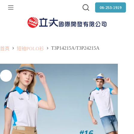
跳
06-253-1919
至
主
要
內
容
T3P14215A/T3P24215A
首頁
短袖POLO衫