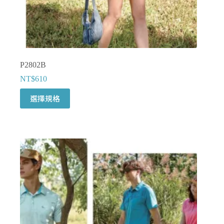
擇
選
項
P2802B
NT$
610
此
選擇規格
產
品
有
多
種
款
式。
可
在
產