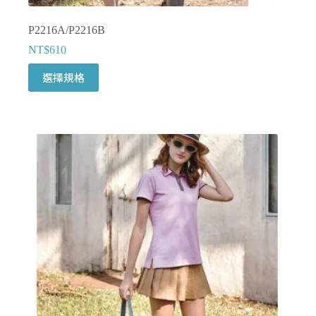
P2216A/P2216B
NT$
610
此
選擇規格
產
品
有
多
種
款
式。
可
在
產
品
頁
面
選