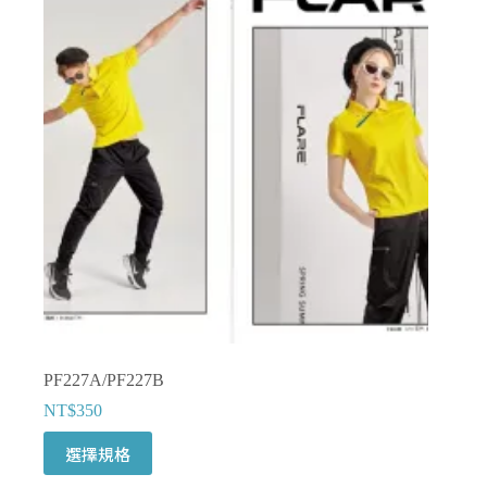
款
式。
可
在
產
品
頁
面
選
擇
選
項
PF227A/PF227B
NT$
350
此
選擇規格
產