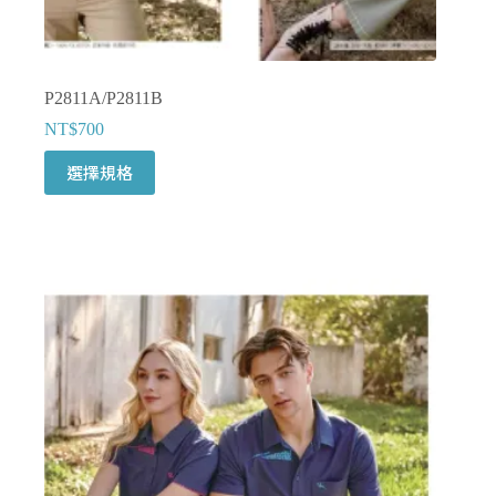
P2811A/P2811B
NT$
700
此
選擇規格
產
品
有
多
種
款
式。
可
在
產
品
頁