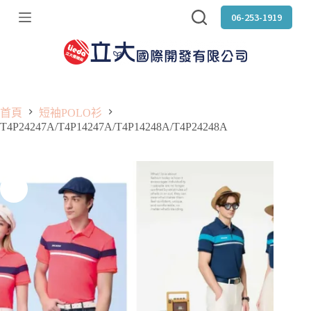
跳
06-253-1919
至
主
要
內
容
首頁
短袖POLO衫
T4P24247A/T4P14247A/T4P14248A/T4P24248A