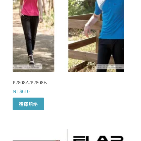
在
產
品
頁
面
選
擇
選
項
P2808A/P2808B
NT$
610
此
選擇規格
產
品
有
多
種