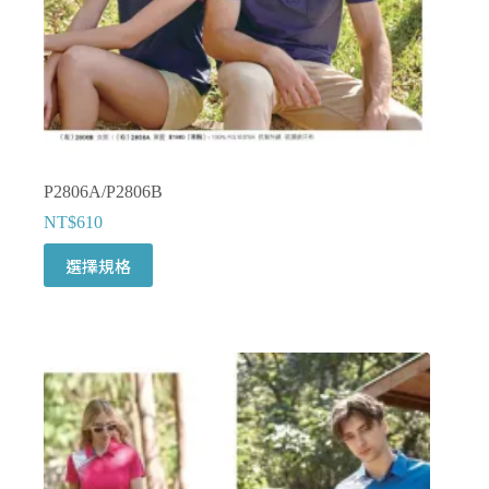
面
選
擇
選
項
P2806A/P2806B
NT$
610
此
選擇規格
產
品
有
多
種
款
式。
可