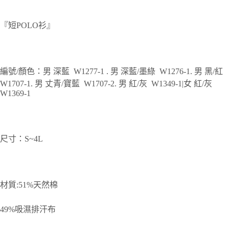
『短POLO衫』
編號/顏色：男 深藍 W1277-1 . 男 深藍/墨綠 W1276-1. 男 黑/紅
W1707-1. 男 丈青/寶藍 W1707-2. 男 紅/灰 W1349-1|女 紅/灰
W1369-1
尺寸：S~4L
材質:51%天然棉
49%吸濕排汗布