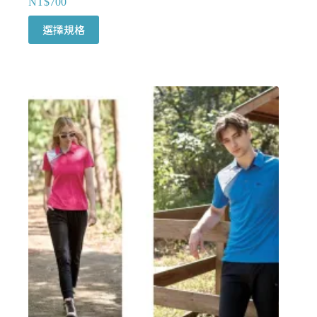
NT$
700
此
選擇規格
產
品
有
多
種
款
式。
可
在
產
品
頁
面
選
擇
選
項