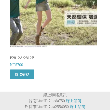
產
品
頁
面
選
擇
選
項
P2812A/2812B
NT$
700
此
選擇規格
產
品
有
線上聯絡資訊
多
台南LineID：lieda750
線上諮詢
種
外縣市LineID：aa2554050
線上諮詢
款