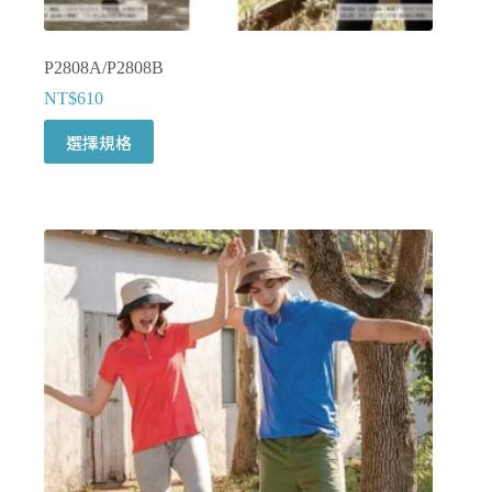
P2808A/P2808B
NT$
610
此
選擇規格
產
品
有
多
種
款
式。
可
在
產
品
頁
面