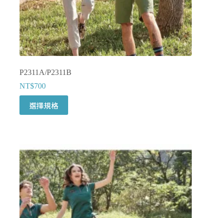
選
擇
選
項
P2311A/P2311B
NT$
700
此
選擇規格
產
品
有
多
種
款
式。
可
在