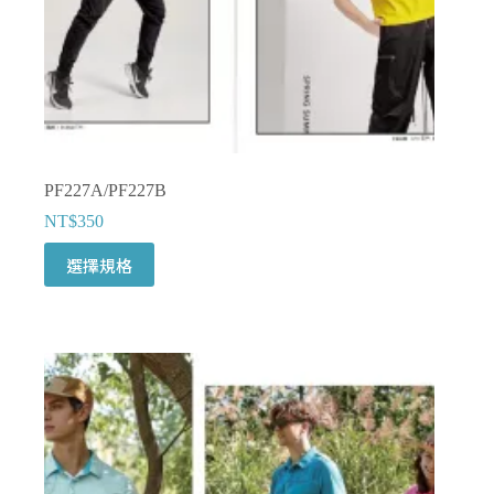
面
選
擇
選
項
PF227A/PF227B
NT$
350
此
選擇規格
產
品
有
多
種
款
式。
可