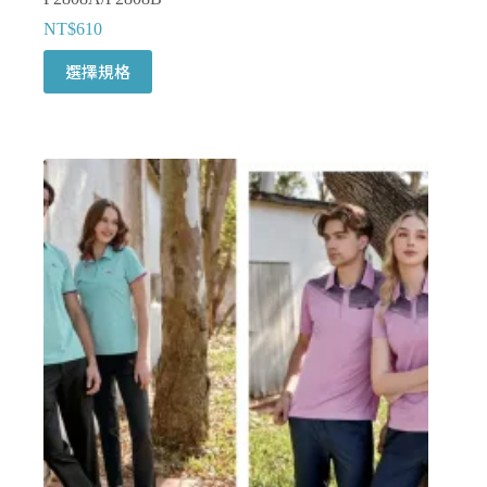
NT$
610
此
選擇規格
產
品
有
多
種
款
式。
可
在
產
品
頁
面
選
擇
選