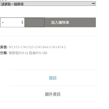
W1315-
加入購物車
1/W1325-
2/W1464-
1/W1474-
2
數
量
貨號:
W1315-1/W1325-2/W1464-1/W1474-2
分類:
吸排短POLO
,
短袖POLO衫
描述
額外資訊