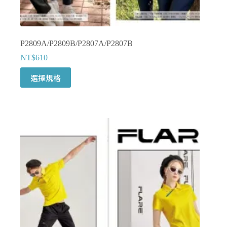
項
P2809A/P2809B/P2807A/P2807B
NT$
610
此
選擇規格
產
品
有
多
種
款
式。
可
在
產
品
頁