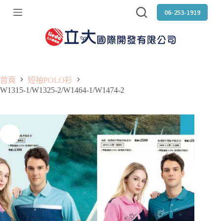
跳
06-253-1919
至
主
要
內
容
首頁
短袖POLO衫
W1315-1/W1325-2/W1464-1/W1474-2