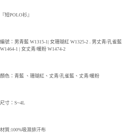
『短POLO衫』
編號：男青藍 W1315-1| 女珊瑚紅 W1325-2 . 男丈青/孔雀藍
W1464-1 | 女丈青/暖粉 W1474-2
顏色：青藍 、珊瑚紅、丈青/孔雀藍、丈青/暖粉
尺寸：S~4L
材質:100%吸濕排汗布