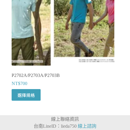
在
產
品
頁
面
選
擇
選
項
P2702A/P2703A/P2703B
NT$
700
此
選擇規格
產
品
有
線上聯絡資訊
多
台南LineID：lieda750
線上諮詢
種