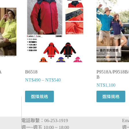
A
B6518
P9518A/P9518B
B
NT$
490
–
NT$
540
NT$
1,100
此
此
選擇規格
選擇規格
產
產
品
品
有
有
電話聯繫：06-253-1919
Em
多
多
週一~週五 10:00 ~ 18:00
週一
種
種