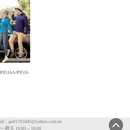
/P9516A/P9516
ail：
gn01703445@yahoo.com.tw
~週五 10:00 ~ 18:00