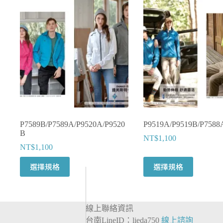
P7589B/P7589A/P9520A/P9520
P9519A/P9519B/P7588
B
NT$
1,100
NT$
1,100
此
此
選擇規格
選擇規格
產
產
品
品
有
有
線上聯絡資訊
多
多
台南LineID：lieda750
線上諮詢
種
種