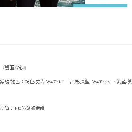
『雙面背心』
編號/顏色：粉色/丈青 W4970-7 、青綠/深藍 W4970-6 、海藍/黃色 W
材質：100％聚酯纖維