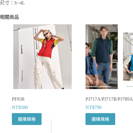
尺寸：S~4L
相關商品
PF838
PJ717A/PJ717B/PJ789A
NT$
580
NT$
790
此
此
選擇規格
選擇規格
產
產
品
品