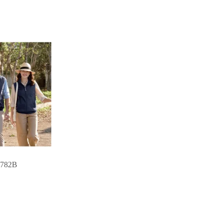
J782B