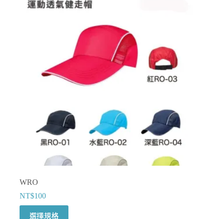
種
款
式。
可
在
產
品
頁
面
選
擇
選
項
WRO
NT$
100
此
選擇規格