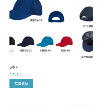
WBS
NT$
130
此
選擇規格
產
品
有
多