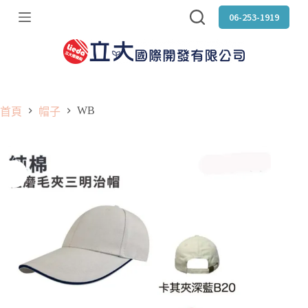
跳
06-253-1919
至
主
要
內
容
WB
首頁
帽子