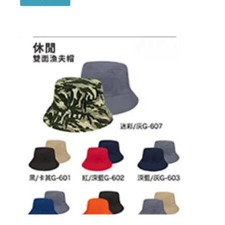
產
品
有
多
種
款
式。
可
在
產
品
頁
面
選
擇
選
項