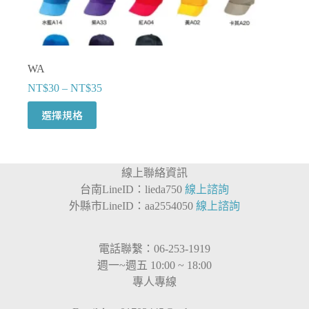
選
項
WA
NT$
30
–
NT$
35
此
選擇規格
產
品
有
線上聯絡資訊
多
台南LineID：lieda750
線上諮詢
種
外縣市LineID：aa2554050
線上諮詢
款
式。
可
電話聯繫：06-253-1919
在
週一~週五 10:00 ~ 18:00
產
專人專線
品
頁