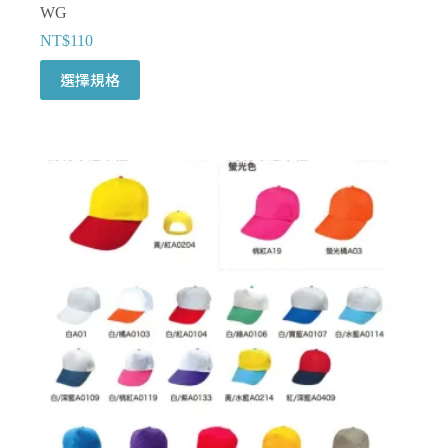
WG
NT$
110
此
選擇規格
產
品
有
多
種
款
式。
可
在
產
品
頁
面
選
擇