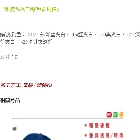
『粗魔毛夾三明治帽-純棉』
編號/顏色：-0109 白/深藍夾白、 -04紅夾白、 -10黑夾白、 -09 深
藍夾白、 -20卡其夾深藍
尺寸：F
加工方式: 電繡 / 熱轉印
相關商品