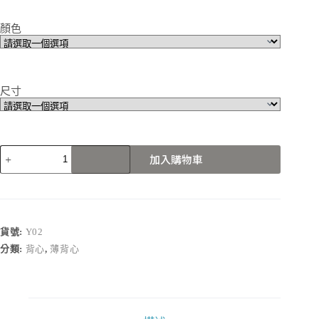
顏色
尺寸
Y02
加入購物車
數
量
貨號:
Y02
分類:
背心
,
薄背心