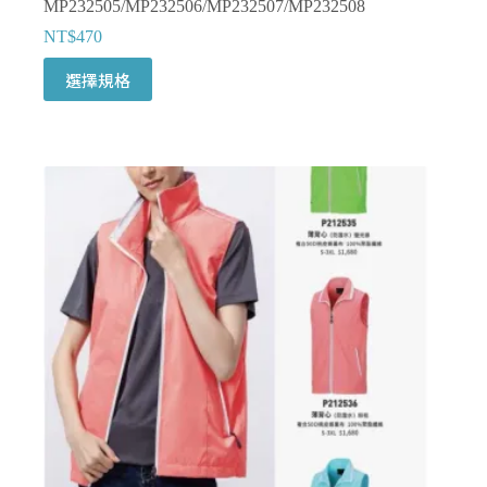
MP232505/MP232506/MP232507/MP232508
NT$
470
此
選擇規格
產
品
有
多
種
款
式。
可
在
產
品
頁
面
選
擇