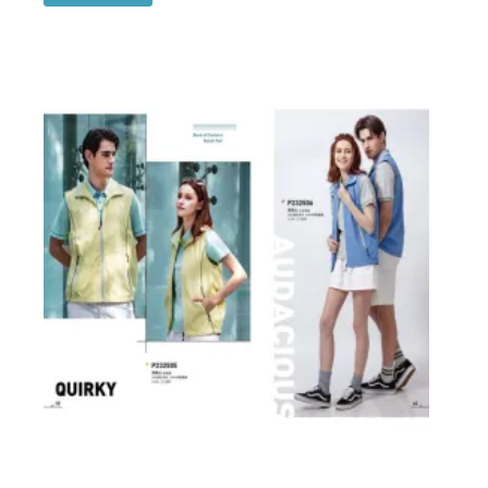
產
品
有
多
種
款
式。
可
在
產
品
頁
面
選
擇
選
項