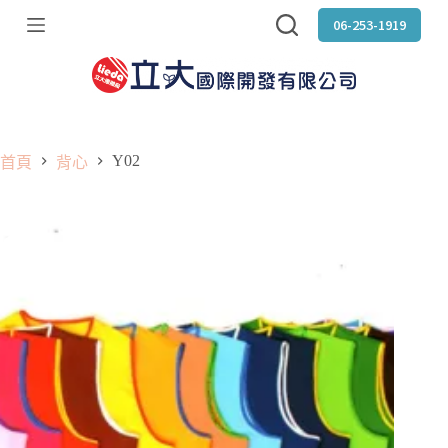
跳
06-253-1919
至
主
要
內
容
Y02
首頁
背心