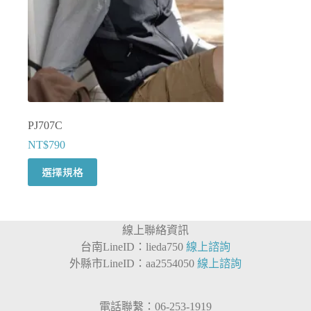
面
選
擇
選
項
PJ707C
NT$
790
此
選擇規格
產
品
有
線上聯絡資訊
多
台南LineID：lieda750
線上諮詢
種
外縣市LineID：aa2554050
線上諮詢
款
式。
可
電話聯繫：06-253-1919