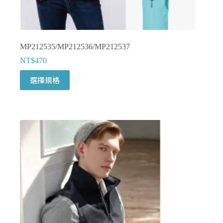
選
項
MP212535/MP212536/MP212537
NT$
470
此
選擇規格
產
品
有
多
種
款
式。
可
在
產
品
頁