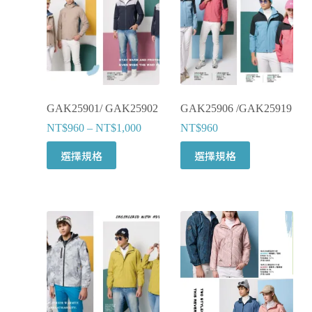
GAK25901/ GAK25902
GAK25906 /GAK25919
NT$
960
–
NT$
1,000
NT$
960
此
此
選擇規格
選擇規格
產
產
品
品
有
有
多
多
種
種
款
款
式。
式。
可
可
在
在