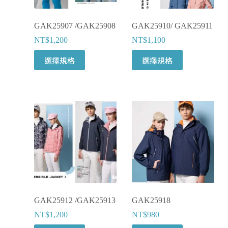
產
產
品
品
GAK25907 /GAK25908
GAK25910/ GAK25911
頁
頁
NT$
1,200
NT$
1,100
面
面
選
選
此
此
選擇規格
選擇規格
擇
擇
產
產
選
選
品
品
項
項
有
有
多
多
種
種
款
款
式。
式。
可
可
在
在
產
產
品
品
GAK25912 /GAK25913
GAK25918
頁
頁
NT$
1,200
NT$
980
面
面
選
選