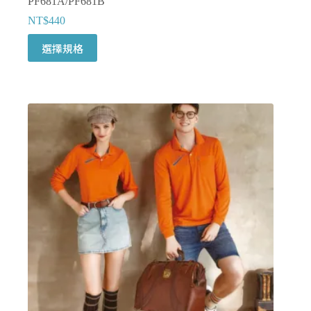
PF681A/PF681B
NT$
440
此
選擇規格
產
品
有
多
種
款
式。
可
在
產
品
頁
面
選
擇
選