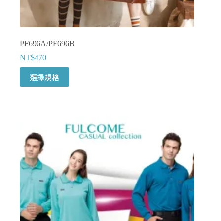
項
PF696A/PF696B
NT$
470
此
選擇規格
產
品
有
多
種
款
式。
可
在
產
品
頁