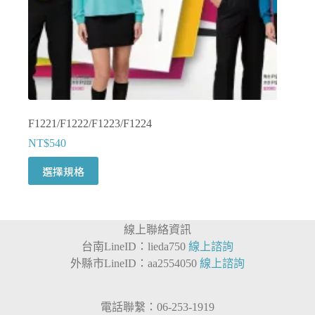
面
選
擇
選
項
F1221/F1222/F1223/F1224
NT$
540
此
選擇規格
產
品
有
線上聯絡資訊
多
台南LineID：lieda750
線上諮詢
種
外縣市LineID：aa2554050
線上諮詢
款
式。
可
電話聯繫：06-253-1919