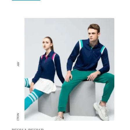
品
有
多
種
款
式。
可
在
產
品
頁
面
選
擇
選
項